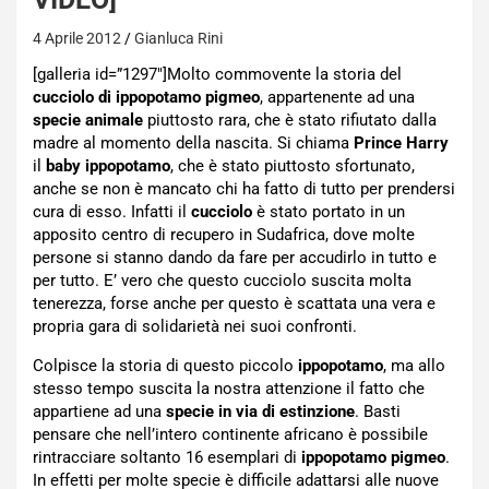
4 Aprile 2012
Gianluca Rini
[galleria id=”1297″]Molto commovente la storia del
cucciolo di ippopotamo pigmeo
, appartenente ad una
specie animale
piuttosto rara, che è stato rifiutato dalla
madre al momento della nascita. Si chiama
Prince Harry
il
baby ippopotamo
, che è stato piuttosto sfortunato,
anche se non è mancato chi ha fatto di tutto per prendersi
cura di esso. Infatti il
cucciolo
è stato portato in un
apposito centro di recupero in Sudafrica, dove molte
persone si stanno dando da fare per accudirlo in tutto e
per tutto. E’ vero che questo cucciolo suscita molta
tenerezza, forse anche per questo è scattata una vera e
propria gara di solidarietà nei suoi confronti.
Colpisce la storia di questo piccolo
ippopotamo
, ma allo
stesso tempo suscita la nostra attenzione il fatto che
appartiene ad una
specie in via di estinzione
. Basti
pensare che nell’intero continente africano è possibile
rintracciare soltanto 16 esemplari di
ippopotamo pigmeo
.
In effetti per molte specie è difficile adattarsi alle nuove