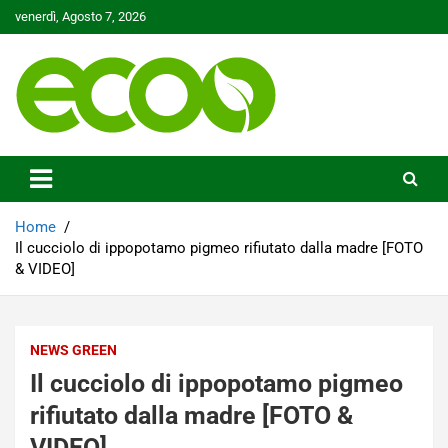
Skip
venerdì, Agosto 7, 2026
to
content
Tutelare il nostro Pianeta è la nostra priorità
Ecoo.it
Home
Il cucciolo di ippopotamo pigmeo rifiutato dalla madre [FOTO
& VIDEO]
NEWS GREEN
Il cucciolo di ippopotamo pigmeo
rifiutato dalla madre [FOTO &
VIDEO]