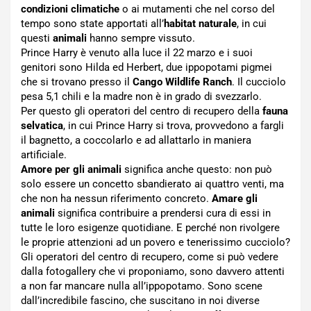
condizioni climatiche
o ai mutamenti che nel corso del
tempo sono state apportati all’
habitat naturale
, in cui
questi
animali
hanno sempre vissuto.
Prince Harry è venuto alla luce il 22 marzo e i suoi
genitori sono Hilda ed Herbert, due ippopotami pigmei
che si trovano presso il
Cango Wildlife Ranch
. Il cucciolo
pesa 5,1 chili e la madre non è in grado di svezzarlo.
Per questo gli operatori del centro di recupero della
fauna
selvatica
, in cui Prince Harry si trova, provvedono a fargli
il bagnetto, a coccolarlo e ad allattarlo in maniera
artificiale.
Amore per gli animali
significa anche questo: non può
solo essere un concetto sbandierato ai quattro venti, ma
che non ha nessun riferimento concreto.
Amare gli
animali
significa contribuire a prendersi cura di essi in
tutte le loro esigenze quotidiane. E perché non rivolgere
le proprie attenzioni ad un povero e tenerissimo cucciolo?
Gli operatori del centro di recupero, come si può vedere
dalla fotogallery che vi proponiamo, sono davvero attenti
a non far mancare nulla all’ippopotamo. Sono scene
dall’incredibile fascino, che suscitano in noi diverse