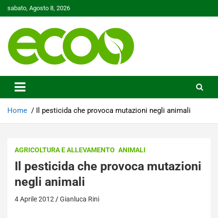
Skip
sabato, Agosto 8, 2026
to
content
Tutelare il nostro Pianeta è la nostra priorità
Ecoo.it
Home
Il pesticida che provoca mutazioni negli animali
AGRICOLTURA E ALLEVAMENTO
ANIMALI
Il pesticida che provoca mutazioni
negli animali
4 Aprile 2012
Gianluca Rini