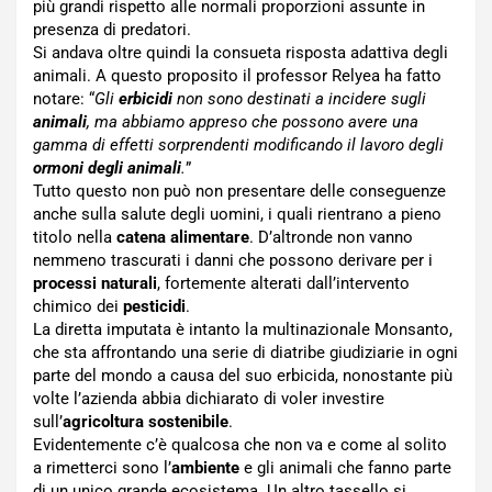
più grandi rispetto alle normali proporzioni assunte in
presenza di predatori.
Si andava oltre quindi la consueta risposta adattiva degli
animali. A questo proposito il professor Relyea ha fatto
notare: “
Gli
erbicidi
non sono destinati a incidere sugli
animali
, ma abbiamo appreso che possono avere una
gamma di effetti sorprendenti modificando il lavoro degli
ormoni degli animali
.
”
Tutto questo non può non presentare delle conseguenze
anche sulla salute degli uomini, i quali rientrano a pieno
titolo nella
catena alimentare
. D’altronde non vanno
nemmeno trascurati i danni che possono derivare per i
processi naturali
, fortemente alterati dall’intervento
chimico dei
pesticidi
.
La diretta imputata è intanto la multinazionale Monsanto,
che sta affrontando una serie di diatribe giudiziarie in ogni
parte del mondo a causa del suo erbicida, nonostante più
volte l’azienda abbia dichiarato di voler investire
sull’
agricoltura sostenibile
.
Evidentemente c’è qualcosa che non va e come al solito
a rimetterci sono l’
ambiente
e gli animali che fanno parte
di un unico grande ecosistema. Un altro tassello si