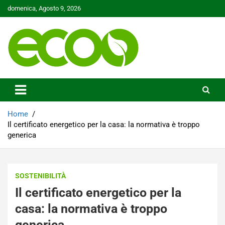
Skip
domenica, Agosto 9, 2026
to
content
Tutelare il nostro Pianeta è la nostra priorità
Ecoo.it
Home
Il certificato energetico per la casa: la normativa è troppo
generica
SOSTENIBILITÀ
Il certificato energetico per la
casa: la normativa è troppo
generica