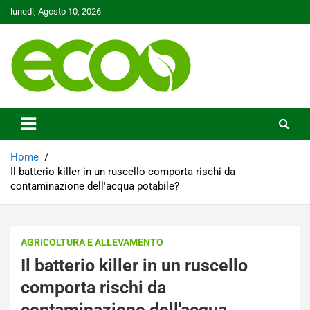
Skip
lunedì, Agosto 10, 2026
to
content
Tutelare il nostro Pianeta è la nostra priorità
Ecoo.it
Home
Il batterio killer in un ruscello comporta rischi da
contaminazione dell'acqua potabile?
AGRICOLTURA E ALLEVAMENTO
Il batterio killer in un ruscello
comporta rischi da
contaminazione dell'acqua