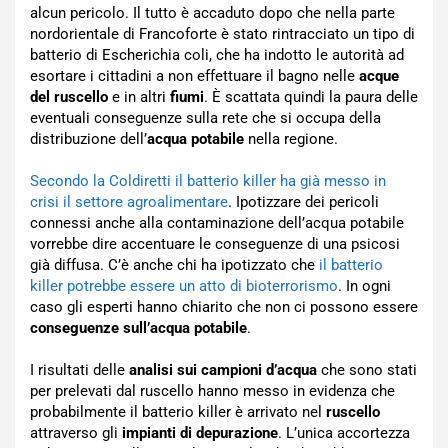
alcun pericolo. Il tutto è accaduto dopo che nella parte
nordorientale di Francoforte è stato rintracciato un tipo di
batterio di Escherichia coli, che ha indotto le autorità ad
esortare i cittadini a non effettuare il bagno nelle
acque
del ruscello
e in altri
fiumi
. È scattata quindi la paura delle
eventuali conseguenze sulla rete che si occupa della
distribuzione dell’
acqua potabile
nella regione.
Secondo la Coldiretti il batterio killer ha già messo in
crisi il settore agroalimentare
. Ipotizzare dei pericoli
connessi anche alla contaminazione dell’acqua potabile
vorrebbe dire accentuare le conseguenze di una psicosi
già diffusa. C’è anche chi ha ipotizzato che
il batterio
killer potrebbe essere un atto di bioterrorismo
. In ogni
caso gli esperti hanno chiarito che non ci possono essere
conseguenze sull’acqua potabile
.
I risultati delle
analisi sui campioni d’acqua
che sono stati
per prelevati dal ruscello hanno messo in evidenza che
probabilmente il batterio killer è arrivato nel
ruscello
attraverso gli
impianti di depurazione
. L’unica accortezza