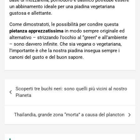
base di mozzarella, pomodoro e basilico potrebbe essere
un abbinamento ideale per una piadina vegetariana
gustosa e allettante.
Come dimostratoti, le possibilità per condire questa
pietanza apprezzatissima
in modo sempre originale ed
alternativo – strizzando l’occhio al “green” e all’ambiente
– sono davvero infinite. Che sia vegana o vegetariana,
l’importante è che la nostra piadina insegua sempre i
canoni del gusto e del buon sapore.
Navigazione
Scoperti tre buchi neri: sono quelli più vicini al nostro
articoli
Pianeta
Thailandia, grande zona “morta” a causa del plancton