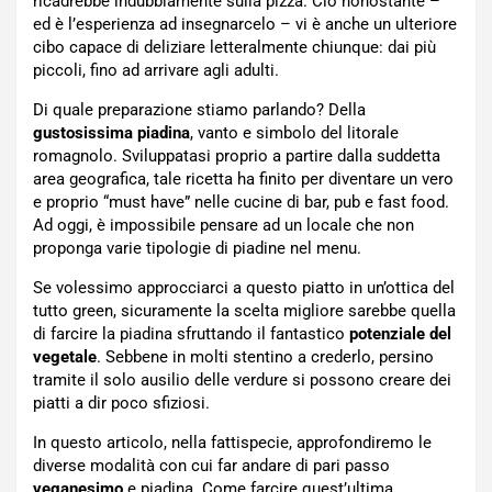
ricadrebbe indubbiamente sulla pizza. Ciò nonostante –
ed è l’esperienza ad insegnarcelo – vi è anche un ulteriore
cibo capace di deliziare letteralmente chiunque: dai più
piccoli, fino ad arrivare agli adulti.
Di quale preparazione stiamo parlando? Della
gustosissima piadina
, vanto e simbolo del litorale
romagnolo. Sviluppatasi proprio a partire dalla suddetta
area geografica, tale ricetta ha finito per diventare un vero
e proprio “must have” nelle cucine di bar, pub e fast food.
Ad oggi, è impossibile pensare ad un locale che non
proponga varie tipologie di piadine nel menu.
Se volessimo approcciarci a questo piatto in un’ottica del
tutto green, sicuramente la scelta migliore sarebbe quella
di farcire la piadina sfruttando il fantastico
potenziale del
vegetale
. Sebbene in molti stentino a crederlo, persino
tramite il solo ausilio delle verdure si possono creare dei
piatti a dir poco sfiziosi.
In questo articolo, nella fattispecie, approfondiremo le
diverse modalità con cui far andare di pari passo
veganesimo
e piadina. Come farcire quest’ultima,