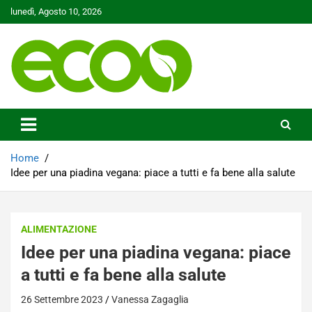
Skip
lunedì, Agosto 10, 2026
to
content
Tutelare il nostro Pianeta è la nostra priorità
Ecoo.it
Home
Idee per una piadina vegana: piace a tutti e fa bene alla salute
ALIMENTAZIONE
Idee per una piadina vegana: piace
a tutti e fa bene alla salute
26 Settembre 2023
Vanessa Zagaglia