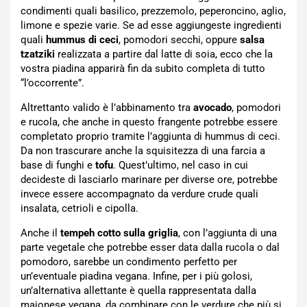
condimenti quali basilico, prezzemolo, peperoncino, aglio,
limone e spezie varie. Se ad esse aggiungeste ingredienti
quali
hummus di ceci
, pomodori secchi, oppure
salsa
tzatziki
realizzata a partire dal latte di soia, ecco che la
vostra piadina apparirà fin da subito completa di tutto
“l’occorrente”.
Altrettanto valido è l’abbinamento tra
avocado
, pomodori
e rucola, che anche in questo frangente potrebbe essere
completato proprio tramite l’aggiunta di hummus di ceci.
Da non trascurare anche la squisitezza di una farcia a
base di funghi e
tofu
. Quest’ultimo, nel caso in cui
decideste di lasciarlo marinare per diverse ore, potrebbe
invece essere accompagnato da verdure crude quali
insalata, cetrioli e cipolla.
Anche il
tempeh cotto sulla griglia
, con l’aggiunta di una
parte vegetale che potrebbe esser data dalla rucola o dal
pomodoro, sarebbe un condimento perfetto per
un’eventuale piadina vegana. Infine, per i più golosi,
un’alternativa allettante è quella rappresentata dalla
maionese vegana, da combinare con le verdure che più si