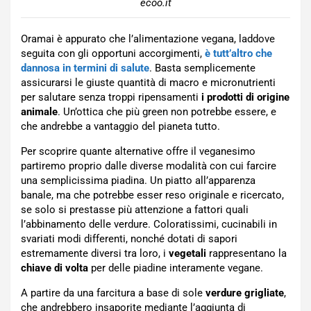
ecoo.it
Oramai è appurato che l’alimentazione vegana, laddove
seguita con gli opportuni accorgimenti,
è tutt’altro che
dannosa in termini di salute
. Basta semplicemente
assicurarsi le giuste quantità di macro e micronutrienti
per salutare senza troppi ripensamenti
i prodotti di origine
animale
. Un’ottica che più green non potrebbe essere, e
che andrebbe a vantaggio del pianeta tutto.
Per scoprire quante alternative offre il veganesimo
partiremo proprio dalle diverse modalità con cui farcire
una semplicissima piadina. Un piatto all’apparenza
banale, ma che potrebbe esser reso originale e ricercato,
se solo si prestasse più attenzione a fattori quali
l’abbinamento delle verdure. Coloratissimi, cucinabili in
svariati modi differenti, nonché dotati di sapori
estremamente diversi tra loro, i
vegetali
rappresentano la
chiave di volta
per delle piadine interamente vegane.
A partire da una farcitura a base di sole
verdure grigliate
,
che andrebbero insaporite mediante l’aggiunta di