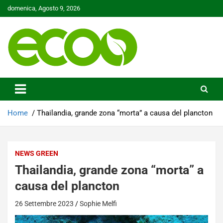
Skip
domenica, Agosto 9, 2026
to
content
Tutelare il nostro Pianeta è la nostra priorità
Ecoo.it
Home
Thailandia, grande zona “morta” a causa del plancton
NEWS GREEN
Thailandia, grande zona “morta” a
causa del plancton
26 Settembre 2023
Sophie Melfi