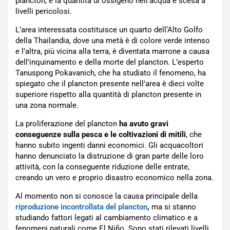
plancton, e la quantità di ossigeno nell’acqua è scesa a
livelli pericolosi.
L’area interessata costituisce un quarto dell‘Alto Golfo
della Thailandia, dove una metà è di colore verde intenso
e l’altra, più vicina alla terra, è diventata marrone a causa
dell’inquinamento e della morte del plancton. L’esperto
Tanuspong Pokavanich, che ha studiato il fenomeno, ha
spiegato che il plancton presente nell’area è dieci volte
superiore rispetto alla quantità di plancton presente in
una zona normale.
La proliferazione del plancton
ha avuto gravi
conseguenze sulla pesca e le coltivazioni di mitili
, che
hanno subito ingenti danni economici. Gli acquacoltori
hanno denunciato la distruzione di gran parte delle loro
attività, con la conseguente riduzione delle entrate,
creando un vero e proprio disastro economico nella zona.
Al momento non si conosce la causa principale della
riproduzione incontrollata del plancton
,
ma si stanno
studiando fattori legati al cambiamento climatico e a
fenomeni naturali come El Niño. Sono stati rilevati livelli