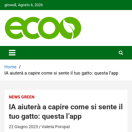
Skip
giovedì, Agosto 6, 2026
to
content
Tutelare il nostro Pianeta è la nostra priorità
Ecoo.it
Home
IA aiuterà a capire come si sente il tuo gatto: questa l’app
NEWS GREEN
IA aiuterà a capire come si sente il
tuo gatto: questa l’app
22 Giugno 2023
Valeria Poropat