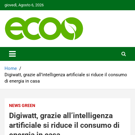
Skip
giovedì, Agosto 6, 2026
to
content
Tutelare il nostro Pianeta è la nostra priorità
Ecoo.it
Home
Digiwatt, grazie all’intelligenza artificiale si riduce il consumo
di energia in casa
NEWS GREEN
Digiwatt, grazie all’intelligenza
artificiale si riduce il consumo di
energia in casa