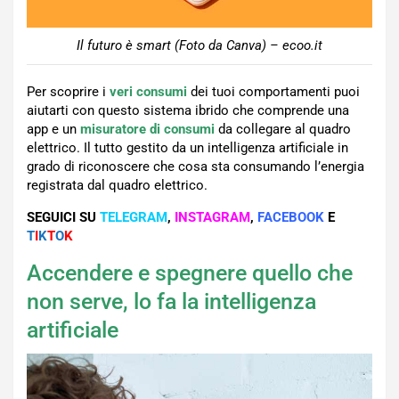
Il futuro è smart (Foto da Canva) – ecoo.it
Per scoprire i
veri consumi
dei tuoi comportamenti puoi
aiutarti con questo sistema ibrido che comprende una
app e un
misuratore di consumi
da collegare al quadro
elettrico. Il tutto gestito da un intelligenza artificiale in
grado di riconoscere che cosa sta consumando l’energia
registrata dal quadro elettrico.
SEGUICI SU
TELEGRAM
,
INSTAGRAM
,
FACEBOOK
E
T
I
K
T
O
K
Accendere e spegnere quello che
non serve, lo fa la intelligenza
artificiale