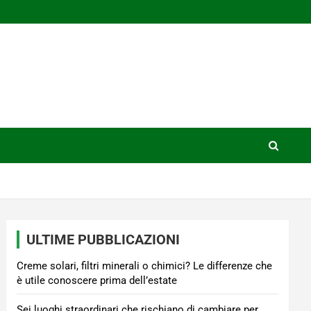
ULTIME PUBBLICAZIONI
Creme solari, filtri minerali o chimici? Le differenze che
è utile conoscere prima dell’estate
Sei luoghi straordinari che rischiano di cambiare per