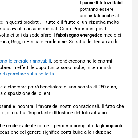
I
pannelli fotovoltaici
potranno essere
acquistati anche al
n questi prodotti. Il tutto è il frutto di un’iniziativa molto
ortata avanti dai supermercati Coop. Proprio in questi
oltaici tali da soddisfare il
fabbisogno energetico
medio di
enna, Reggio Emilia e Pordenone. Si tratta del tentativo di
iono le energie rinnovabili
, perché credono nelle enormi
olare. In effetti le opportunità sono molte, in termini di
 risparmiare sulla bolletta
.
bre e dicembre potrà beneficiare di uno sconto di 250 euro,
disposizione dei clienti.
santi e incontra il favore dei nostri connazionali. Il fatto che
, dimostra l’importante diffusione del fotovoltaico.
che rende evidente come il percorso compiuto dagli
impianti
’occasione del genere significa contribuire alla riduzione