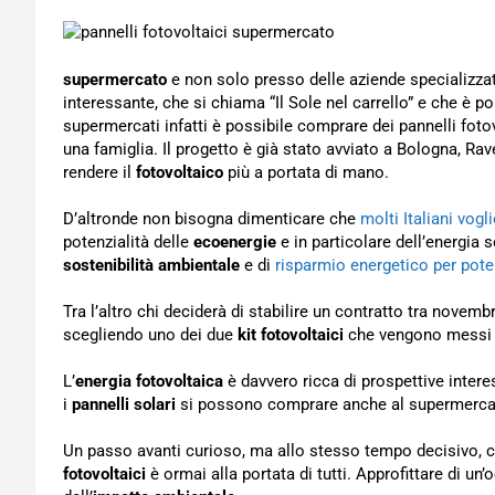
supermercato
e non solo presso delle aziende specializzate i
interessante, che si chiama “Il Sole nel carrello” e che è p
supermercati infatti è possibile comprare dei pannelli fotov
una famiglia. Il progetto è già stato avviato a Bologna, Rav
rendere il
fotovoltaico
più a portata di mano.
D’altronde non bisogna dimenticare che
molti Italiani vogl
potenzialità delle
ecoenergie
e in particolare dell’energia s
sostenibilità ambientale
e di
risparmio energetico per poter
Tra l’altro chi deciderà di stabilire un contratto tra novem
scegliendo uno dei due
kit fotovoltaici
che vengono messi a 
L’
energia fotovoltaica
è davvero ricca di prospettive interes
i
pannelli solari
si possono comprare anche al supermercato
Un passo avanti curioso, ma allo stesso tempo decisivo, 
fotovoltaici
è ormai alla portata di tutti. Approfittare di un