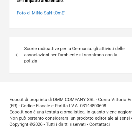
dell’
impatto ambientale
.
Foto di MiNo SaN tOmE’
Navigazione
Scorie radioattive per la Germania: gli attivisti delle
articoli
associazioni per l'ambiente si scontrano con la
polizia
Ecoo.it di proprietà di DMM COMPANY SRL - Corso Vittorio Ema
(FR) - Codice Fiscale e Partita I.V.A. 03144800608
Ecoo.it non è una testata giornalistica, in quanto viene aggior
Non può pertanto considerarsi un prodotto editoriale ai sensi 
Copyright ©2026 - Tutti i diritti riservati -
Contattaci