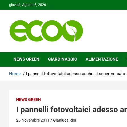
Skip
giovedì, Agosto 6, 2026
to
content
Tutelare il nostro Pianeta è la nostra priorità
Ecoo.it
NEWS GREEN
GIARDINAGGIO
ALIMENTAZIONE
Home
I pannelli fotovoltaici adesso anche al supermercato
NEWS GREEN
I pannelli fotovoltaici adesso 
25 Novembre 2011
Gianluca Rini