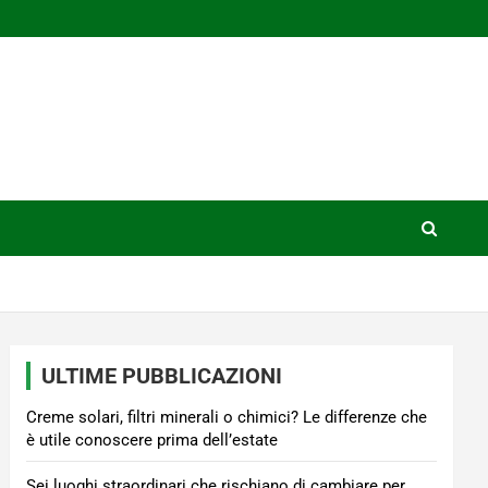
ULTIME PUBBLICAZIONI
Creme solari, filtri minerali o chimici? Le differenze che
è utile conoscere prima dell’estate
Sei luoghi straordinari che rischiano di cambiare per