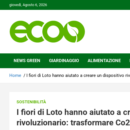
Skip
giovedì, Agosto 6, 2026
to
content
Tutelare il nostro Pianeta è la nostra priorità
Ecoo.it
NEWS GREEN
GIARDINAGGIO
ALIMENTAZIONE
Home
I fiori di Loto hanno aiutato a creare un dispositivo r
SOSTENIBILITÀ
I fiori di Loto hanno aiutato a 
rivoluzionario: trasformare Co2