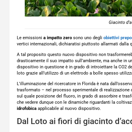
Giacinto d’a
Le emissioni
a impatto zero
sono uno degli
obiettivi prep
vertici internazionali, dichiaratisi piuttosto allarmati dall
A tal proposito questo nuovo dispositivo non trasformere
drasticamente il suo impatto sull’ambiente, ma anche in una
dispositivo in questione è in grado di introiettare la CO2 
loto grazie all’utilizzo di un elettrodo a bolle spesso utiliz
L’illuminazione del ricercatore in Florida è nata dall’osser
trasformato – nel processo sperimentale di realizzazione d
sul quale posizione del fluoro, in grado di assorbire e tras
che vedere dunque con le dinamiche riguardanti la coltivaz
idrofobica
applicabile al nuovo dispositivo.
Dal Loto ai fiori di giacinto d