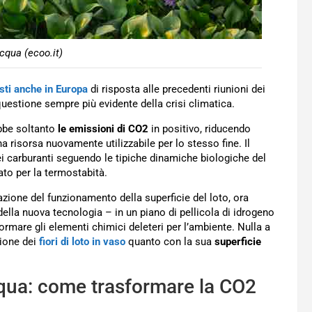
cqua (ecoo.it)
osti anche in Europa
di risposta alle precedenti riunioni dei
a questione sempre più evidente della crisi climatica.
bbe soltanto
le emissioni di CO2
in positivo, riducendo
 risorsa nuovamente utilizzabile per lo stesso fine. Il
dei carburanti seguendo le tipiche dinamiche biologiche del
zato per la termostabità.
vazione del funzionamento della superficie del loto, ora
ella nuova tecnologia – in un piano di pellicola di idrogeno
formare gli elementi chimici deleteri per l’ambiente. Nulla a
ione dei
fiori di loto in vaso
quanto con la sua
superficie
’acqua: come trasformare la CO2