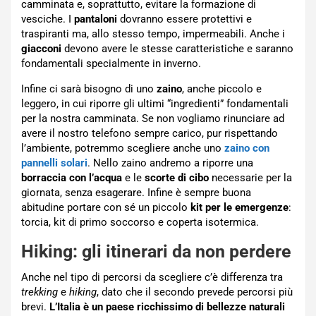
camminata e, soprattutto, evitare la formazione di
vesciche. I
pantaloni
dovranno essere protettivi e
traspiranti ma, allo stesso tempo, impermeabili. Anche i
giacconi
devono avere le stesse caratteristiche e saranno
fondamentali specialmente in inverno.
Infine ci sarà bisogno di uno
zaino
, anche piccolo e
leggero, in cui riporre gli ultimi “ingredienti” fondamentali
per la nostra camminata. Se non vogliamo rinunciare ad
avere il nostro telefono sempre carico, pur rispettando
l’ambiente, potremmo scegliere anche uno
zaino con
pannelli solari
. Nello zaino andremo a riporre una
borraccia con l’acqua
e le
scorte di cibo
necessarie per la
giornata, senza esagerare. Infine è sempre buona
abitudine portare con sé un piccolo
kit per le emergenze
:
torcia, kit di primo soccorso e coperta isotermica.
Hiking: gli itinerari da non perdere
Anche nel tipo di percorsi da scegliere c’è differenza tra
trekking
e
hiking
, dato che il secondo prevede percorsi più
brevi.
L’Italia è un paese ricchissimo di bellezze naturali