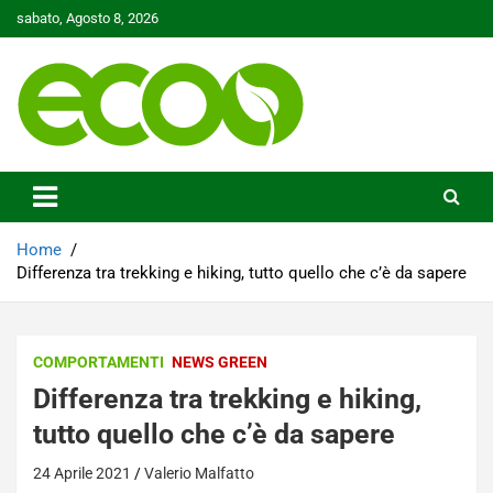
Skip
sabato, Agosto 8, 2026
to
content
Tutelare il nostro Pianeta è la nostra priorità
Ecoo.it
Home
Differenza tra trekking e hiking, tutto quello che c’è da sapere
COMPORTAMENTI
NEWS GREEN
Differenza tra trekking e hiking,
tutto quello che c’è da sapere
24 Aprile 2021
Valerio Malfatto