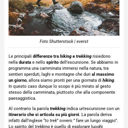
Foto Shutterstock | everst
Le principali
differenze tra
hiking
e
trekking
risiedono
nella
durata
e nello
spirito
dell’escursione. Se abbiamo in
programma una camminata immersi nella natura, tra
sentieri sperduti, laghi e montagne che duri
al massimo
un giorno
, allora siamo pronti per una giornata di
hiking
.
In questo caso dunque lo scopo è più mirato al gesto
stesso della camminata, piuttosto che alla componente
paesaggistica.
Al contrario la parola
trekking
indica un’escursione con un
itinerario che si articola su più giorni
. La parola deriva
infatti dall’inglese “
to trek
” ovvero ” fare un lungo viaggio”.
Lo spirito del
trekking
è quello di esplorare luoghi