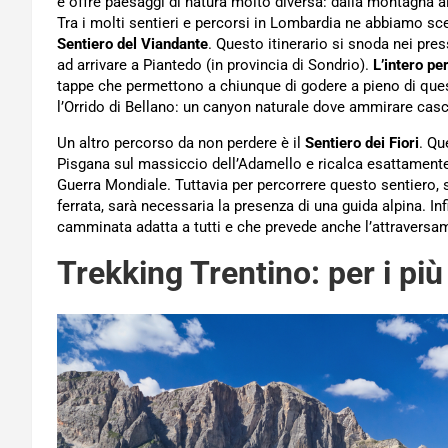
e offre paesaggi di natura molto diversa: dalla montagna ai l
Tra i molti sentieri e percorsi in Lombardia ne abbiamo scelt
Sentiero del Viandante
. Questo itinerario si snoda nei pre
ad arrivare a Piantedo (in provincia di Sondrio).
L’intero p
tappe che permettono a chiunque di godere a pieno di questa
l’Orrido di Bellano: un canyon naturale dove ammirare casca
Un altro percorso da non perdere è il
Sentiero dei Fiori
. Qu
Pisgana sul massiccio dell’Adamello e ricalca esattamente l’
Guerra Mondiale. Tuttavia per percorrere questo sentiero, s
ferrata, sarà necessaria la presenza di una guida alpina. In
camminata adatta a tutti e che prevede anche l’attraversam
Trekking Trentino: per i più