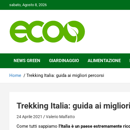
Skip
sabato, Agosto 8, 2026
to
content
Tutelare il nostro Pianeta è la nostra priorità
Ecoo.it
NEWS GREEN
GIARDINAGGIO
ALIMENTAZIONE
Home
Trekking Italia: guida ai migliori percorsi
Trekking Italia: guida ai miglior
24 Aprile 2021
Valerio Malfatto
Come tutti sappiamo
l’Italia è un paese estremamente ricc