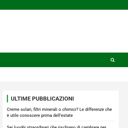
ULTIME PUBBLICAZIONI
Creme solari, filtri minerali o chimici? Le differenze che
è utile conoscere prima dell’estate
Sei luoghi straordinari che rischiano di cambiare per