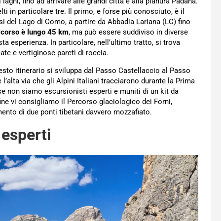
aghi, fino ad arrivare alle grandi città e alla pianura Padana.
i in particolare tre. Il primo, e forse più conosciuto, è il
ssi del Lago di Como, a partire da Abbadia Lariana (LC) fino
ercorso è lungo 45 km
, ma può essere suddiviso in diverse
 esperienza. In particolare, nell’ultimo tratto, si trova
te e vertiginose pareti di roccia.
esto itinerario si sviluppa dal Passo Castellaccio al Passo
alta via che gli Alpini Italiani tracciarono durante la Prima
e non siamo escursionisti esperti e muniti di un kit da
fine vi consigliamo il Percorso glaciologico dei Forni,
ento di due ponti tibetani davvero mozzafiato.
 esperti