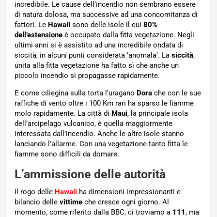
incredibile. Le cause dell’incendio non sembrano essere
di natura dolosa, ma successive ad una concomitanza di
fattori. Le
Hawaii
sono delle isole il cui
80%
dell’estensione
è occupato dalla fitta vegetazione. Negli
ultimi anni si è assistito ad una incredibile ondata di
siccità, in alcuni punti considerata ‘anomala’. La
siccità
,
unita alla fitta vegetazione ha fatto sì che anche un
piccolo incendio si propagasse rapidamente.
E come ciliegina sulla torta l’uragano
Dora
che con le sue
raffiche di vento oltre i 100 Km rari ha sparso le fiamme
molo rapidamente. La città di
Maui
, la principale isola
dell’arcipelago vulcanico, è quella maggiormente
interessata dall’incendio. Anche le altre isole stanno
lanciando l’allarme. Con una vegetazione tanto fitta le
fiamme sono difficili da domare.
L’ammissione delle autorità
Il rogo delle
Hawaii
ha dimensioni impressionanti e
bilancio delle
vittime
che cresce ogni giorno. Al
momento, come riferito dalla BBC, ci troviamo a
111
, ma