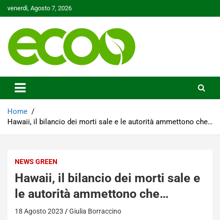
Skip
venerdì, Agosto 7, 2026
to
content
Tutelare il nostro Pianeta è la nostra priorità
Ecoo.it
Home
Hawaii, il bilancio dei morti sale e le autorità ammettono che…
NEWS GREEN
Hawaii, il bilancio dei morti sale e
le autorità ammettono che…
18 Agosto 2023
Giulia Borraccino