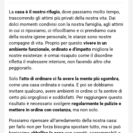
La
casa è il nostro rifugio
, dove passiamo molto tempo,
trascorrendo gli attimi più privati della nostra vita. Dai
dolci momenti condivisi con la nostra famiglia, agli attimi
in cui ci riposiamo, ci rifocilliamo e ci prendiamo cura
della nostra igiene personale, le stanze sono nostre
compagne di vita. Proprio per questo
vivere in un
ambiente funzionale, ordinato e d’impatto
migliora le
nostre esistenze: è ormai risaputo come il disordine
rifletta il malessere interiore, non facendo altro che
peggiorarlo.
Solo
l’atto di ordinare ci fa avere la mente più sgombra
,
come una casa ordinata e curata. E poi se dobbiamo
invitare qualcuno, avere ambienti in ordine ci fa sentire di
certo più orgogliosi e soddisfatti. Per raggiungere questo
risultato è necessario svolgere
regolarmente le pulizie e
mettere in ordine con costanza
, ma non solo.
Possiamo ripensare all’arredamento della nostra casa:
per farlo non per forza bisogna spostare tutto, ma si può
benissimo
abbellire la casa
con oggetti, soprammobili e