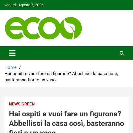
Skip
venerdì, Agosto 7, 2026
to
content
Tutelare il nostro Pianeta è la nostra priorità
Ecoo.it
Home
Hai ospiti e vuoi fare un figurone? Abbellisci la casa così,
basteranno fiori e un vaso
NEWS GREEN
Hai ospiti e vuoi fare un figurone?
Abbellisci la casa così, basteranno
fiori e un vaso