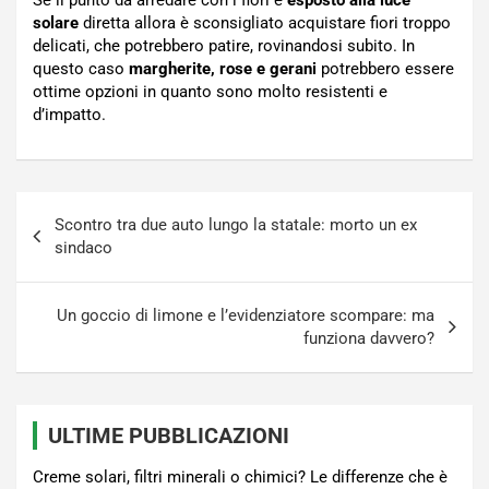
Se il punto da arredare con i fiori è
esposto alla luce
solare
diretta allora è sconsigliato acquistare fiori troppo
delicati, che potrebbero patire, rovinandosi subito. In
questo caso
margherite, rose e gerani
potrebbero essere
ottime opzioni in quanto sono molto resistenti e
d’impatto.
Navigazione
Scontro tra due auto lungo la statale: morto un ex
articoli
sindaco
Un goccio di limone e l’evidenziatore scompare: ma
funziona davvero?
ULTIME PUBBLICAZIONI
Creme solari, filtri minerali o chimici? Le differenze che è