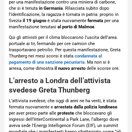
per una manifestazione contro una miniera di carbone,
che si è tenuta
in Germania
. Rilasciata subito dopo
l’identificazione, la ragazza è tornata in patria: proprio in
Svezia
il 19 giugno
è stata nuovamente
fermata
per una
manifestazione tenutasi
al porto di Malmoe
.
Qui gli attivisti per il clima bloccarono l’uscita dell’area
portuale ai tir, fermando per ore camion che
trasportavano petrolio. Per questa manifestazione, Greta
Thunberg nei mesi scorsi è stata
condannata al
pagamento di una sanzione pecuniaria
. Ma non si è
arresa, come dimostra
il nuovo arresto
delle scorse ore.
L’arresto a Londra dell’attivista
svedese Greta Thunberg
L’attivista svedese, che oggi di anni ne ha venti, è stata
fermata nuovamente e
arrestata dalla polizia londinese
per aver preso parte alle
proteste
che bloccavano gli
ingressi dell’InterContinental a Park Lane, l’albergo dove
aveva sede l’Energy Intelligence Forum (EIF), un summit
mondiale che i manifestanti hanno ribattezzato come “gli