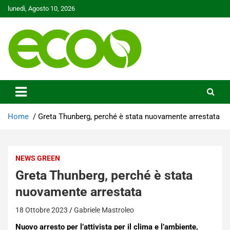
Skip
lunedì, Agosto 10, 2026
to
content
Tutelare il nostro Pianeta è la nostra priorità
Ecoo.it
Home
Greta Thunberg, perché è stata nuovamente arrestata
NEWS GREEN
Greta Thunberg, perché è stata
nuovamente arrestata
18 Ottobre 2023
Gabriele Mastroleo
Nuovo arresto per l’attivista per il clima e l’ambiente,