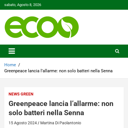
Skip
sabato, Agosto 8, 2026
to
content
Tutelare il nostro Pianeta è la nostra priorità
Ecoo.it
Home
Greenpeace lancia l’allarme: non solo batteri nella Senna
NEWS GREEN
Greenpeace lancia l’allarme: non
solo batteri nella Senna
15 Agosto 2024
Martina Di Paolantonio