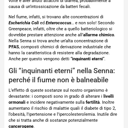
volte e aver avuto attacchi di diarrea, probabilmente a
causa di un’intossicazione da batteri fecali.
Nel fiume, infatti, si trovano alte concentrazioni di
Escherichia Coli
ed
Enterococcus
… e non solo! Secondo
Greenpeace, infatti, oltre che a quello batteriologico si
dovrebbe prestare attenzione anche all’
allarme chimico
.
Nella Senna si trova anche un’alta concentrazione di
PFAS
, composti chimici di derivazione industriale che
hanno la caratteristica di resistere alla degradazione.
Anche per questo vengono detti “
inquinanti eterni
“.
Gli “inquinanti eterni” nella Senna:
perché il fiume non è balneabile
L’effetto di queste sostanze sul nostro organismo è
devastante: i composti sono in grado di alterare i
livelli
ormonali
e incidere negativamente sulla
fertilità
. Inoltre
aumentano il rischio di malattie quali il diabete di tipo 2,
l’obesità, l’ipertensione e l’ipercolesterolemia. Inutile dire
che si tratta anche di sostanze potenzialmente
cancerogene
.