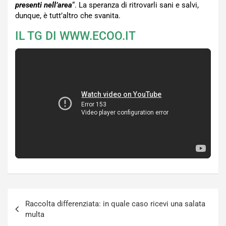
presenti nell’area
“. La speranza di ritrovarli sani e salvi,
dunque, è tutt’altro che svanita.
IL TG DI WWW.ECOO.IT
Navigazione
Raccolta differenziata: in quale caso ricevi una salata
articoli
multa