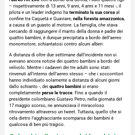
– rispettivamente di 13 anni, 9 anni, 4 anni e 11 mesi -, il
pilota e un leader indigeno ha
terminato la sua corsa
al
confine tra Caquetá e Guaviare,
nella foresta amazzonica
,
a causa di un guasto al motore. La famiglia, che stava
cercando di raggiungere il marito della donna e padre dei
quattro bambini, è dunque precipitata a bordo dell’aereo
monomotore, schiantatosi contro alcuni alberi.
A distanza di oltre due settimane dall’incidente non si
avevano ancora notizie dei quattro bambini a bordo del
velivolo. Mentre i cadaveri dei tre adulti sono stati
rinvenuti all’interno dell’aereo stesso – che i soccorritori
hanno individuato solamente a distanza di alcuni giorni
dallo schianto -, dei
quattro bambini
si erano
completamente
perse le tracce
. Fino a quando il
presidente colombiano Gustavo Petro, nella giornata del
17 maggio scorso, ne annunciava il miracoloso
ritrovamento attraverso un tweet. Tuttavia, quello che si
cela dietro l’agghiacciante scomparsa dei bambini è
qualcosa di ben più tragico.