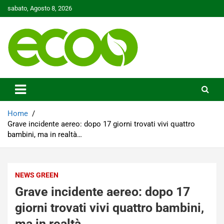
Skip
sabato, Agosto 8, 2026
to
content
Tutelare il nostro Pianeta è la nostra priorità
Ecoo.it
Home
Grave incidente aereo: dopo 17 giorni trovati vivi quattro
bambini, ma in realtà…
NEWS GREEN
Grave incidente aereo: dopo 17
giorni trovati vivi quattro bambini,
ma in realtà…