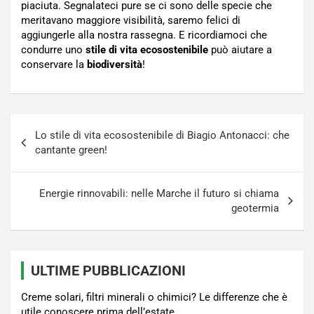
piaciuta. Segnalateci pure se ci sono delle specie che
meritavano maggiore visibilità, saremo felici di
aggiungerle alla nostra rassegna. E ricordiamoci che
condurre uno
stile di vita ecosostenibile
può aiutare a
conservare la
biodiversità
!
Navigazione
Lo stile di vita ecosostenibile di Biagio Antonacci: che
articoli
cantante green!
Energie rinnovabili: nelle Marche il futuro si chiama
geotermia
ULTIME PUBBLICAZIONI
Creme solari, filtri minerali o chimici? Le differenze che è
utile conoscere prima dell’estate