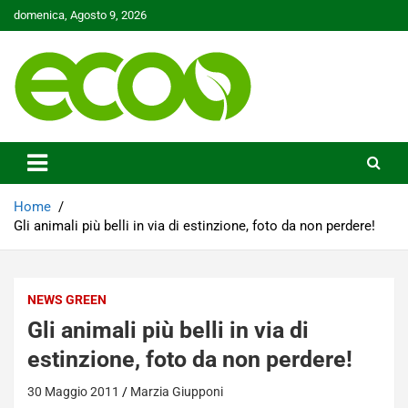
Skip
domenica, Agosto 9, 2026
to
content
Tutelare il nostro Pianeta è la nostra priorità
Ecoo.it
Home
Gli animali più belli in via di estinzione, foto da non perdere!
NEWS GREEN
Gli animali più belli in via di
estinzione, foto da non perdere!
30 Maggio 2011
Marzia Giupponi