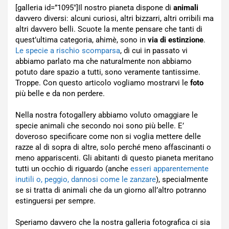
[galleria id=”1095″]Il nostro pianeta dispone di
animali
davvero diversi: alcuni curiosi, altri bizzarri, altri orribili ma
altri davvero belli. Scuote la mente pensare che tanti di
quest’ultima categoria, ahimè, sono in
via di estinzione
.
Le specie a rischio scomparsa
, di cui in passato vi
abbiamo parlato ma che naturalmente non abbiamo
potuto dare spazio a tutti, sono veramente tantissime.
Troppe. Con questo articolo vogliamo mostrarvi le
foto
più belle e da non perdere.
Nella nostra fotogallery abbiamo voluto omaggiare le
specie animali che secondo noi sono più belle. E’
doveroso specificare come non si voglia mettere delle
razze al di sopra di altre, solo perché meno affascinanti o
meno appariscenti. Gli abitanti di questo pianeta meritano
tutti un occhio di riguardo (anche
esseri apparentemente
inutili o, peggio, dannosi come le zanzare
), specialmente
se si tratta di animali che da un giorno all’altro potranno
estinguersi per sempre.
Speriamo davvero che la nostra galleria fotografica ci sia