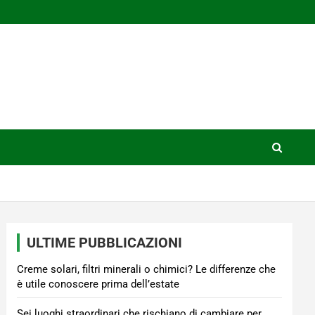
ULTIME PUBBLICAZIONI
Creme solari, filtri minerali o chimici? Le differenze che
è utile conoscere prima dell’estate
Sei luoghi straordinari che rischiano di cambiare per