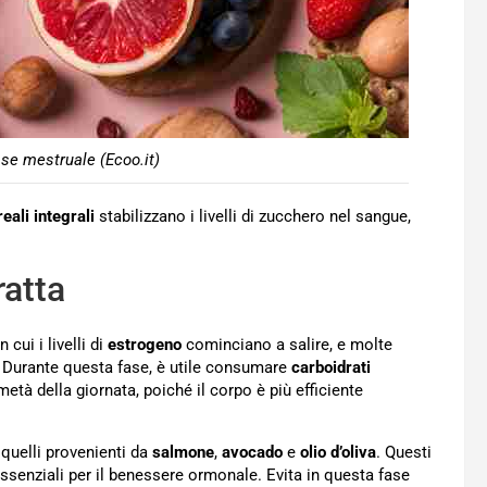
fase mestruale (Ecoo.it)
eali integrali
stabilizzano i livelli di zucchero nel sangue,
ratta
 cui i livelli di
estrogeno
cominciano a salire, e molte
. Durante questa fase, è utile consumare
carboidrati
età della giornata, poiché il corpo è più efficiente
uelli provenienti da
salmone
,
avocado
e
olio d’oliva
. Questi
essenziali per il benessere ormonale. Evita in questa fase