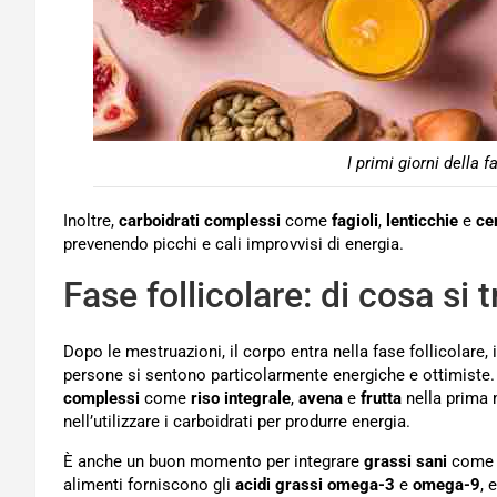
I primi giorni della 
Inoltre,
carboidrati complessi
come
fagioli
,
lenticchie
e
cer
prevenendo picchi e cali improvvisi di energia.
Fase follicolare: di cosa si t
Dopo le mestruazioni, il corpo entra nella fase follicolare, in
persone si sentono particolarmente energiche e ottimiste
complessi
come
riso integrale
,
avena
e
frutta
nella prima m
nell’utilizzare i carboidrati per produrre energia.
È anche un buon momento per integrare
grassi sani
come q
alimenti forniscono gli
acidi grassi omega-3
e
omega-9
, 