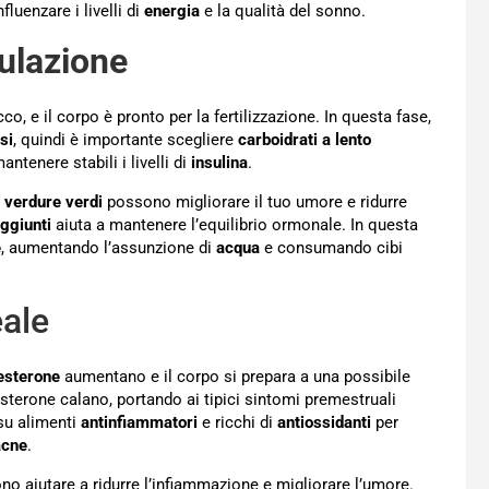
luenzare i livelli di
energia
e la qualità del sonno.
ulazione
co, e il corpo è pronto per la fertilizzazione. In questa fase,
si
, quindi è importante scegliere
carboidrati a lento
mantenere stabili i livelli di
insulina
.
e
verdure verdi
possono migliorare il tuo umore e ridurre
ggiunti
aiuta a mantenere l’equilibrio ormonale. In questa
e
, aumentando l’assunzione di
acqua
e consumando cibi
eale
esterone
aumentano e il corpo si prepara a una possibile
gesterone calano, portando ai tipici sintomi premestruali
su alimenti
antinfiammatori
e ricchi di
antiossidanti
per
acne
.
o aiutare a ridurre l’infiammazione e migliorare l’umore.