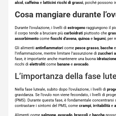
alcol
,
caffeina
e
latticini ricchi di grassi
, poiché possono inf
Cosa mangiare durante l’ov
Durante l’ovulazione, i livelli di
estrogeno
raggiungono il pic
il corpo tende a bruciare più
carboidrati
piuttosto che
gras
assorbimento
come
fiocchi d’avena
,
quinoa
e
legumi
, per 
Gli alimenti
antinfiammatori
come
pesce grasso
,
bacche
l’infiammazione, mentre limitare l’assunzione di
zuccheri a
fase, è importante anche mantenere una buona
idratazion
ricchi di
elettroliti
come
banane
e
avocado
.
L’importanza della fase lut
Nella fase luteale, subito dopo l’ovulazione, i livelli di
prog
gravidanza. Se l’ovulo non viene fecondato, i livelli di pro
(PMS). Durante questa fase, è fondamentale concentrarsi 
contrastare i sintomi del PMS, come
crampi
,
irritabilità
e
Alimenti come
salmone
,
avocado
,
broccoli
e
bacche
posson