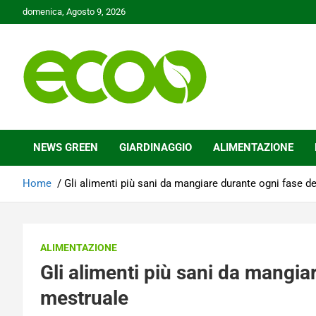
Skip
domenica, Agosto 9, 2026
to
content
Tutelare il nostro Pianeta è la nostra priorità
Ecoo.it
NEWS GREEN
GIARDINAGGIO
ALIMENTAZIONE
Home
Gli alimenti più sani da mangiare durante ogni fase d
ALIMENTAZIONE
Gli alimenti più sani da mangia
mestruale