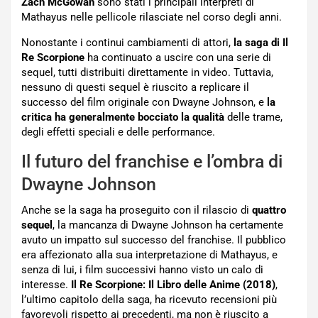
Zach McGowan
sono stati i principali interpreti di
Mathayus nelle pellicole rilasciate nel corso degli anni.
Nonostante i continui cambiamenti di attori,
la saga di Il
Re Scorpione
ha continuato a uscire con una serie di
sequel, tutti distribuiti direttamente in video. Tuttavia,
nessuno di questi sequel è riuscito a replicare il
successo del film originale con Dwayne Johnson, e
la
critica ha generalmente bocciato la qualità
delle trame,
degli effetti speciali e delle performance.
Il futuro del franchise e l’ombra di
Dwayne Johnson
Anche se la saga ha proseguito con il rilascio di
quattro
sequel
, la mancanza di Dwayne Johnson ha certamente
avuto un impatto sul successo del franchise. Il pubblico
era affezionato alla sua interpretazione di Mathayus, e
senza di lui, i film successivi hanno visto un calo di
interesse.
Il Re Scorpione: Il Libro delle Anime (2018)
,
l’ultimo capitolo della saga, ha ricevuto recensioni più
favorevoli rispetto ai precedenti, ma non è riuscito a