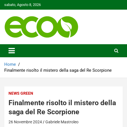
Skip
sabato, Agosto 8, 2026
to
content
Tutelare il nostro Pianeta è la nostra priorità
Ecoo.it
Home
Finalmente risolto il mistero della saga del Re Scorpione
NEWS GREEN
Finalmente risolto il mistero della
saga del Re Scorpione
26 Novembre 2024
Gabriele Mastroleo