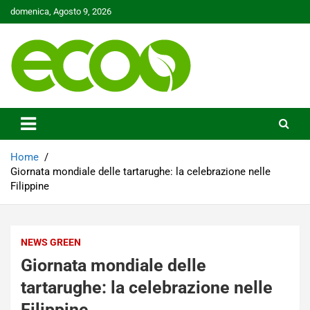
Skip
domenica, Agosto 9, 2026
to
content
Tutelare il nostro Pianeta è la nostra priorità
Ecoo.it
Home
Giornata mondiale delle tartarughe: la celebrazione nelle
Filippine
NEWS GREEN
Giornata mondiale delle
tartarughe: la celebrazione nelle
Filippine