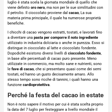
luglio è stata scela la giornata mondiale di quello che
viene definito
oro nero
, ma non per le sue similitudini con
il petrolio. Il cioccolato proviene dal
cacao
, La sua
materia prima principale, il quale ha numerose proprietà
benefiche.
I chicchi di cacao vengono estratti, tostati, e lavorati fino
a diventare una
pasta per comporre il noto ingrediente
utilizzato in industria dolciaria o anche in purezza. Esso si
distingue in cioccolato al latte e cioccolato fondente.
Dopodiché esistono diversi livelli di
cioccolato fondente
,
in base alle percentuali di cacao puro presente. Meno
utilizzate in commercio, ma molto sane e nutrienti, sono
le
fave di cacao
, che si presentano quasi come dei semi
tostati, ed hanno un gusto decisamente amaro. Allo
stesso tempo sono ricche di tannini, i quali hanno una
funzione
cardioprotettiva
.
Perché la festa del cacao in estate
Non è noto sapere il motivo per cui è stata scelta proprio
la data del 7 luglio per festeggiare a livello mondiale il