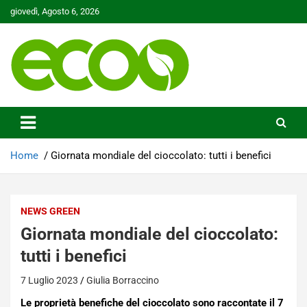
Skip
giovedì, Agosto 6, 2026
to
content
Tutelare il nostro Pianeta è la nostra priorità
Ecoo.it
Home
Giornata mondiale del cioccolato: tutti i benefici
NEWS GREEN
Giornata mondiale del cioccolato:
tutti i benefici
7 Luglio 2023
Giulia Borraccino
Le proprietà benefiche del cioccolato sono raccontate il 7