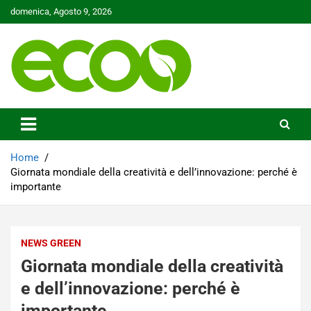
Skip
domenica, Agosto 9, 2026
to
content
Tutelare il nostro Pianeta è la nostra priorità
Ecoo.it
Home
Giornata mondiale della creatività e dell’innovazione: perché è
importante
NEWS GREEN
Giornata mondiale della creatività
e dell’innovazione: perché è
importante