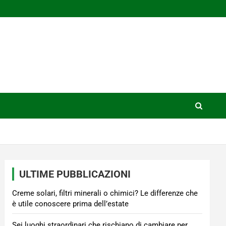
ULTIME PUBBLICAZIONI
Creme solari, filtri minerali o chimici? Le differenze che
è utile conoscere prima dell’estate
Sei luoghi straordinari che rischiano di cambiare per