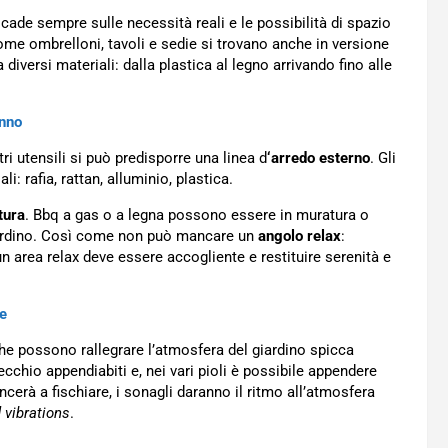
icade sempre sulle necessità reali e le possibilità di spazio
ome ombrelloni, tavoli e sedie si trovano anche in versione
diversi materiali: dalla plastica al legno arrivando fino alle
unno
ri utensili si può predisporre una linea d
‘arredo esterno
. Gli
i: rafia, rattan, alluminio, plastica.
tura
. Bbq a gas o a legna possono essere in muratura o
a giardino. Così come non può mancare un
angolo relax
:
 un area relax deve essere accogliente e restituire serenità e
ne
he possono rallegrare l’atmosfera del giardino spicca
ecchio appendiabiti e, nei vari pioli è possibile appendere
erà a fischiare, i sonagli daranno il ritmo all’atmosfera
 vibrations
.