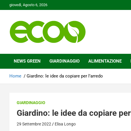
Skip
giovedì, Agosto 6, 2026
to
content
Tutelare il nostro Pianeta è la nostra priorità
Ecoo.it
NEWS GREEN
GIARDINAGGIO
ALIMENTAZIONE
Home
Giardino: le idee da copiare per l’arredo
GIARDINAGGIO
Giardino: le idee da copiare per
29 Settembre 2022
Elisa Longo