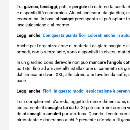
Tra
gazebo
,
tendaggi
, patii e
pergole
da esterno la scelta r
e disponibilità economica. Alcuni accessori da giardino, c
economica. In base al
budget
predisposto si può optare tra 
lave vulcaniche e al marmo.
Leggi anche:
Con questa pianta fiori colorati anche in aut
Anche per l’organizzazione di materiali da giardinaggio e alt
armadi, con o senza ante, sono disponibili in diversi material
In un giardino considerevole non può mancare l’
angolo cot
portatili fino ad arrivare all’installazione di caminetti d
dall’amaca ai divani XXL, alle sdraio o ai tavolini da caffè,
pace.
Leggi anche:
Fiori: in questo modo l’essiccazione è peren
Tra i complementi d’arredo, oggetti di minor dimensione, c
sicuramente il
sonaglio fai da te
. SI può costruire con un v
dolci
sonagli
o
amuleti
portafortuna. Quando il vento cominc
circostante e doneranno a chi è presente un’ondata di
good