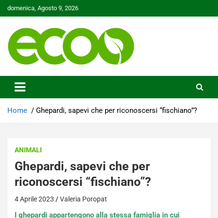
Skip
domenica, Agosto 9, 2026
to
content
Tutelare il nostro Pianeta è la nostra priorità
Ecoo.it
Home
Ghepardi, sapevi che per riconoscersi “fischiano”?
ANIMALI
Ghepardi, sapevi che per
riconoscersi “fischiano”?
4 Aprile 2023
Valeria Poropat
I ghepardi appartengono alla stessa famiglia in cui