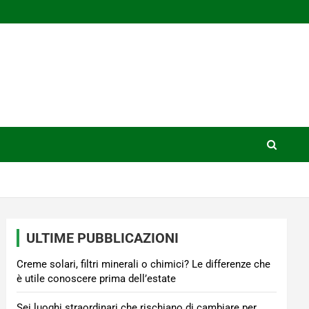
ULTIME PUBBLICAZIONI
Creme solari, filtri minerali o chimici? Le differenze che
è utile conoscere prima dell’estate
Sei luoghi straordinari che rischiano di cambiare per