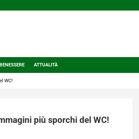
BENESSERE
ATTUALITÀ
del WC!
immagini più sporchi del WC!