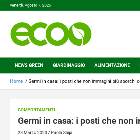
Skip
venerdì, Agosto 7, 2026
to
content
Tutelare il nostro Pianeta è la nostra priorità
Ecoo.it
NEWS GREEN
GIARDINAGGIO
ALIMENTAZIONE
Home
Germi in casa: i posti che non immagini più sporchi 
COMPORTAMENTI
Germi in casa: i posti che non 
23 Marzo 2023
Paola Saija