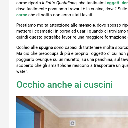
come riporta
Il Fatto Quotidiano
, che tantissimi
oggetti do
dove facilmente possiamo trovarli è la cucina, dove? Sull
carne
che di solito non sono stati lavati.
Prestiamo molta attenzione alle
mensole
, dove spesso rip
mettere i cosmetici in borsa ed usarli quando ci troviamo fu
quindi questo potrebbe favorire una maggiore formazione d
Occhio alle
spugne
sono capaci di trattenere molta sporci
Ma ciò che preoccupa di più è proprio l’oggetto di cui non
poggiarlo ovunque su un muretto, su una panchina, sul tavolo
scoperto che gli smartphone riescono a trasportare un qu
water.
Occhio anche ai cuscini