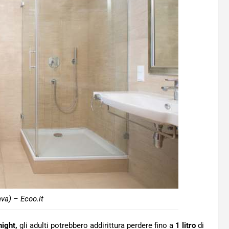
va) – Ecoo.it
night,
gli adulti potrebbero addirittura perdere fino a
1 litro
di