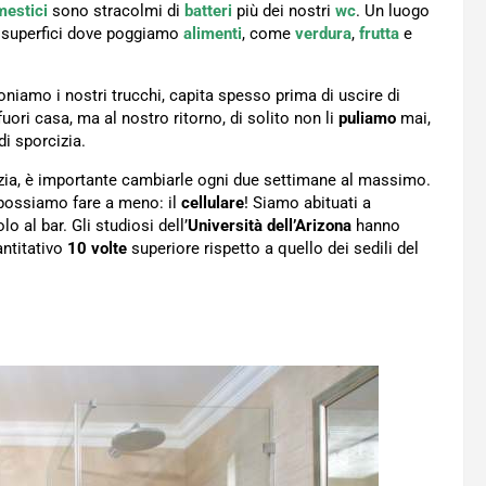
mestici
sono stracolmi di
batteri
più dei nostri
wc
. Un luogo
e superfici dove poggiamo
alimenti
, come
verdura
,
frutta
e
oniamo i nostri trucchi, capita spesso prima di uscire di
ori casa, ma al nostro ritorno, di solito non li
puliamo
mai,
i sporcizia.
zia, è importante cambiarle ogni due settimane al massimo.
 possiamo fare a meno: il
cellulare
! Siamo abituati a
 al bar. Gli studiosi dell’
Università dell’Arizona
hanno
antitativo
10
volte
superiore rispetto a quello dei sedili del