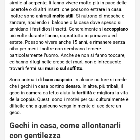
simile al serpente, li fanno vivere molto più in pace delle
lucertole o di altri insetti che possono entrare in casa.
Inoltre sono animali
molto utili
. Si nutrono di mosche e
zanzare, ripulendo il balcone o la casa dove spesso si
annidano i fastidiosi insetti. Generalmente si
accoppiano
più volte durante l’anno, soprattutto in primavera ed
estate. Possono vivere anche 15 anni, e rimanere senza
cibo per mesi. Inoltre non sembrano temere
particolarmente l’uomo. Anche se non si fanno toccare,
ed hanno rifugi nelle crepe dei muri, non è infrequente
trovarli fermi sui
muri o sul soffitto
.
Sono animali di
buon auspicio
. In alcune culture si crede
che i gechi in casa portino
denaro
. In altre, più tribali, il
geco in camera da letto aiuta la
fertilità
e migliora la vita
della coppia. Questi sono i motivi per cui culturalmente è
difficile che a qualcuno venga in mente di uccidere un
geco.
Gechi in casa, come allontanarli
con gentilezza