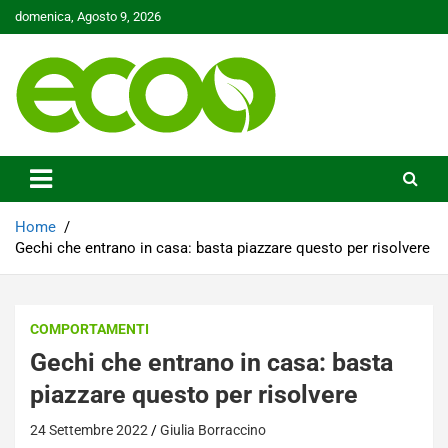
Skip
domenica, Agosto 9, 2026
to
content
Tutelare il nostro Pianeta è la nostra priorità
Ecoo.it
Home
Gechi che entrano in casa: basta piazzare questo per risolvere
COMPORTAMENTI
Gechi che entrano in casa: basta
piazzare questo per risolvere
24 Settembre 2022
Giulia Borraccino