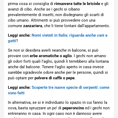
prima cosa si consiglia di
rimuovere tutte le briciole
e gli
avanzi di cibo. Anche se i gechi si cibano
prevalentemente di insetti, non disdegnano gli scarti di
cibo umano. Altrimenti si può provvedere con una
comune
zanzariera
, che li tiene lontani dall’appartamento.
Leggi anche:
Nomi vietati in Italia: riguarda anche cani e
gatti?
Se non si desidera averli neanche in balcone, si può
provare con
erbe aromatiche o aglio
. I gechi non amano
gli odori forti quali l’aglio, quindi li terrebbero alla lontana
anche dal balcone. Tenere l’aglio aperto in casa invece
sarebbe sgradevole odore anche per le persone, quindi si
può optare per
polvere di caffè o pepe
.
Leggi anche:
Scoperte tre nuove specie di serpenti: come
sono fatti
In alternativa, se si è individuato lo spazio in cui fanno la
cova, basta spruzzare un po’ di
peperoncino
ed i gechi non
entreranno in casa. In ogni caso non è dannoso avere