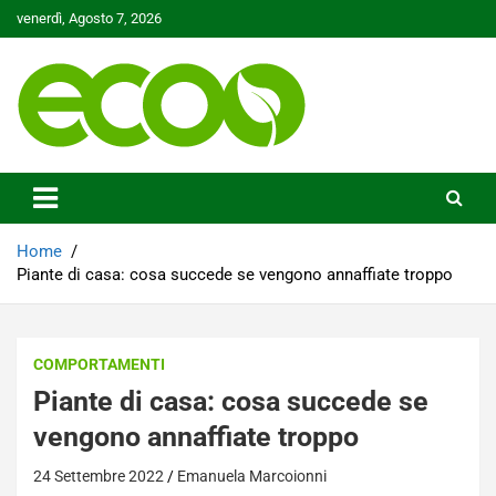
Skip
venerdì, Agosto 7, 2026
to
content
Tutelare il nostro Pianeta è la nostra priorità
Ecoo.it
Home
Piante di casa: cosa succede se vengono annaffiate troppo
COMPORTAMENTI
Piante di casa: cosa succede se
vengono annaffiate troppo
24 Settembre 2022
Emanuela Marcoionni