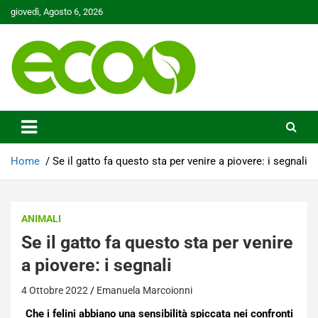
Skip
giovedì, Agosto 6, 2026
to
content
Tutelare il nostro Pianeta è la nostra priorità
Ecoo.it
Home
Se il gatto fa questo sta per venire a piovere: i segnali
ANIMALI
Se il gatto fa questo sta per venire
a piovere: i segnali
4 Ottobre 2022
Emanuela Marcoionni
Che i felini abbiano una sensibilità spiccata nei confronti