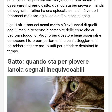
con i panni bagnati sul balcone, l’unica cosa da fare è
osservare il proprio gatto
: quando sta per
piovere
, manda
dei
segnali
. Il felino ha una spiccata sensibilità verso i
fenomeni meteorologici, ed è difficile che si sbagli.
I gatti sfruttano dei
sensi molto più sviluppati
di quelli
degli umani e riescono a percepire delle cose che ai
padroni sfuggono. Proprio per questo è bene osservali e
conoscere i loro comportamenti: alcuni atteggiamenti
potrebbero essere molto utili per prendere decisioni in
tempo.
Gatto: quando sta per piovere
lancia segnali inequivocabili