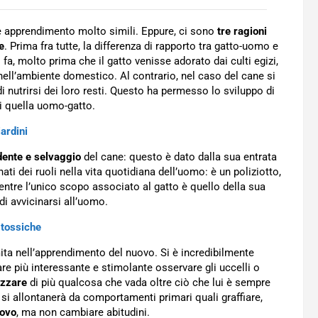
a e apprendimento molto simili. Eppure, ci sono
tre ragioni
e
. Prima fra tutte, la differenza di rapporto tra gatto-uomo e
fa, molto prima che il gatto venisse adorato dai culti egizi,
nell’ambiente domestico. Al contrario, nel caso del cane si
i nutrirsi dei loro resti. Questo ha permesso lo sviluppo di
di quella uomo-gatto.
iardini
dente e selvaggio
del cane: questo è dato dalla sua entrata
i dei ruoli nella vita quotidiana dell’uomo: è un poliziotto,
ntre l’unico scopo associato al gatto è quello della sua
di avvicinarsi all’uomo.
 tossiche
mita nell’apprendimento del nuovo. Si è incredibilmente
are più interessante e stimolante osservare gli uccelli o
ezzare
di più qualcosa che vada oltre ciò che lui è sempre
 si allontanerà da comportamenti primari quali graffiare,
uovo
, ma non cambiare abitudini.