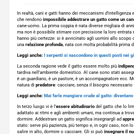
In realtà, cani e gatti hanno dei meccanismi d’intelligenz
che rendono
impossibile addestrare un gatto come un can
cane-uomo. La prima coppia è nata diverse migliaia di anni 
ma non è possibile stimare con precisione la loro entrata 
hanno più certezze: si è avvicinato agli uomini allo scopo d
una
relazione profonda
, nata con molta probabilità prima 
Leggi anche:
I serpenti si nascondono in questi posti nei g
La seconda ragione vede il gatto essere molto più
indipen
tardiva nell’ambiente domestico. Al cane sono stati assegnat
è un guardiano, è un pastore, è un accompagnatore ecc. Me
natura di
predatore
: cacciare, senza il bisogno necessario 
Leggi anche:
Mai farle mangiare crude al gatto: diventano
In terzo luogo vi è l’
essere abitudinario
del gatto che lo li
adattato ai ritmi e agli ambienti umani, ma continua a trov
dormire. Addestrare un gatto significa insegnargli ad
appr
stato: serve più pazienza, più tempo e, in ogni caso, non lo
salire in alto, dormire o cacciare. Gli si può
insegnare il n