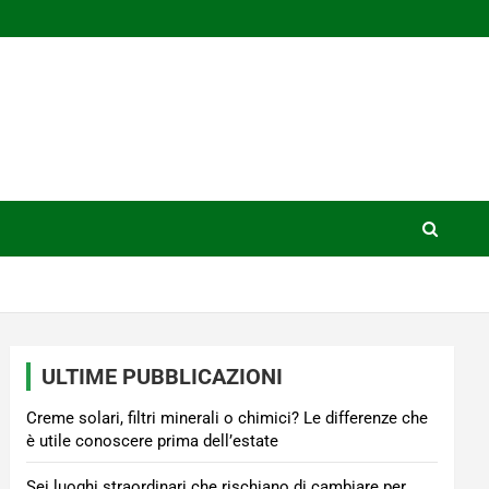
ULTIME PUBBLICAZIONI
Creme solari, filtri minerali o chimici? Le differenze che
è utile conoscere prima dell’estate
Sei luoghi straordinari che rischiano di cambiare per