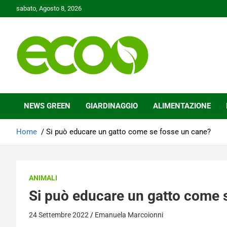
Skip
sabato, Agosto 8, 2026
to
content
Tutelare il nostro Pianeta è la nostra priorità
Ecoo.it
NEWS GREEN
GIARDINAGGIO
ALIMENTAZIONE
Home
Si può educare un gatto come se fosse un cane?
ANIMALI
Si può educare un gatto come 
24 Settembre 2022
Emanuela Marcoionni