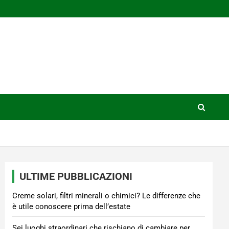
ULTIME PUBBLICAZIONI
Creme solari, filtri minerali o chimici? Le differenze che
è utile conoscere prima dell’estate
Sei luoghi straordinari che rischiano di cambiare per