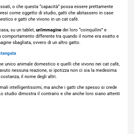
ssati, o che questa “capacità” possa essere prettamente
 presi come oggetto di studio, gatti che abitassero in case
stico e gatti che vivono in un cat cafè.
casa, su un tablet,
un’immagine
dei loro “coinquilini” e
un comportamento differente tra quando il nome era esatto e
ine sbagliata, ovvero di un altro gatto.
 stangata
ome unico animale domestico e quelli che vivono nei cat cafè,
avuto nessuna reazione, si ipotizza non ci sia la medesima
ostanza, il nome degli altri.
ali intelligentissimi, ma anche i gatti che spesso si crede
Lo studio dimostra il contrario e che anche loro siano attenti