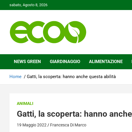
Skip
sabato, Agosto 8, 2026
to
content
Tutelare il nostro Pianeta è la nostra priorità
Ecoo.it
NEWS GREEN
GIARDINAGGIO
ALIMENTAZIONE
Home
Gatti, la scoperta: hanno anche questa abilità
ANIMALI
Gatti, la scoperta: hanno anche
19 Maggio 2022
Francesca Di Marco