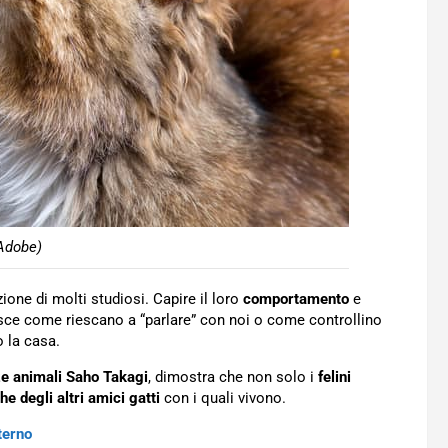
Adobe)
zione di molti studiosi. Capire il loro
comportamento
e
osce come riescano a “parlare” con noi o come controllino
 la casa.
ze animali Saho Takagi
, dimostra che non solo i
felini
he degli altri amici gatti
con i quali vivono.
nterno