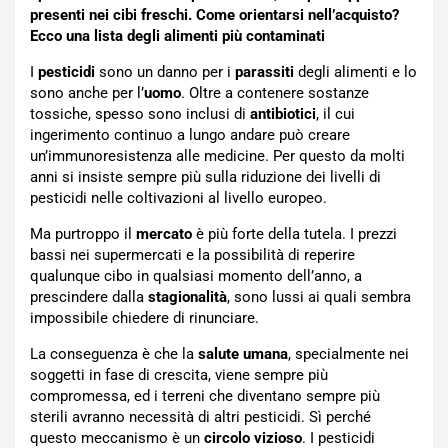
presenti nei cibi freschi. Come orientarsi nell’acquisto?
Ecco una lista degli alimenti più contaminati
I
pesticidi
sono un danno per i
parassiti
degli alimenti e lo
sono anche per l’
uomo
. Oltre a contenere sostanze
tossiche, spesso sono inclusi di
antibiotici
, il cui
ingerimento continuo a lungo andare può creare
un’immunoresistenza alle medicine. Per questo da molti
anni si insiste sempre più sulla riduzione dei livelli di
pesticidi nelle coltivazioni al livello europeo.
Ma purtroppo il
mercato
è più forte della tutela. I prezzi
bassi nei supermercati e la possibilità di reperire
qualunque cibo in qualsiasi momento dell’anno, a
prescindere dalla
stagionalità
, sono lussi ai quali sembra
impossibile chiedere di rinunciare.
La conseguenza è che la
salute umana
, specialmente nei
soggetti in fase di crescita, viene sempre più
compromessa, ed i terreni che diventano sempre più
sterili avranno necessità di altri pesticidi. Sì perché
questo meccanismo è un
circolo vizioso
. I pesticidi