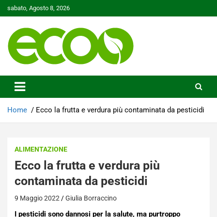
Skip
sabato, Agosto 8, 2026
to
content
Tutelare il nostro Pianeta è la nostra priorità
Ecoo.it
Home
Ecco la frutta e verdura più contaminata da pesticidi
ALIMENTAZIONE
Ecco la frutta e verdura più
contaminata da pesticidi
9 Maggio 2022
Giulia Borraccino
I pesticidi sono dannosi per la salute, ma purtroppo