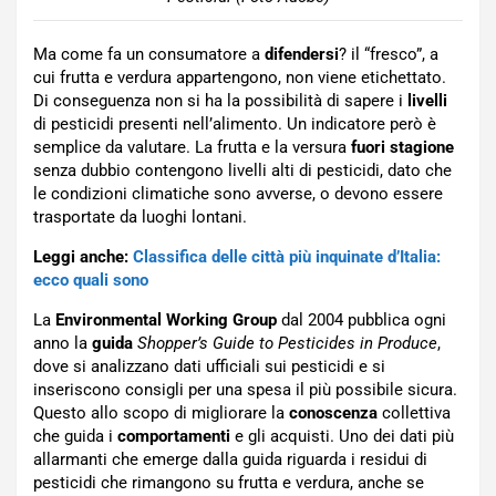
Ma come fa un consumatore a
difendersi
? il “fresco”, a
cui frutta e verdura appartengono, non viene etichettato.
Di conseguenza non si ha la possibilità di sapere i
livelli
di pesticidi presenti nell’alimento. Un indicatore però è
semplice da valutare. La frutta e la versura
fuori stagione
senza dubbio contengono livelli alti di pesticidi, dato che
le condizioni climatiche sono avverse, o devono essere
trasportate da luoghi lontani.
Leggi anche:
Classifica delle città più inquinate d’Italia:
ecco quali sono
La
Environmental Working Group
dal 2004 pubblica ogni
anno la
guida
Shopper’s Guide to Pesticides in Produce
,
dove si analizzano dati ufficiali sui pesticidi e si
inseriscono consigli per una spesa il più possibile sicura.
Questo allo scopo di migliorare la
conoscenza
collettiva
che guida i
comportamenti
e gli acquisti. Uno dei dati più
allarmanti che emerge dalla guida riguarda i residui di
pesticidi che rimangono su frutta e verdura, anche se