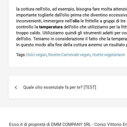
la cottura nell’olio, ad esempio, bisogna fare molta attenzion
importante toglierle dall’olio prima che diventino eccessiv
inconvenienti, immergere nell’
olio
le frittelle a gruppi di t
controllo la
temperatura
dell’olio che utilizziamo per la fri
troppo caldo. Utilizziamo quindi gli strumenti adatti per co
dell’olio. Teniamo in considerazione il fatto che la tempera
In questo modo alla fine della cottura avremo un risultato 
Tags:
Dolci vegan
,
Ricette Carnevale vegan
,
ricette vegetariane
Navigazione
Quale olio essenziale fa per te? [TEST]
articoli
Ecoo.it di proprietà di DMM COMPANY SRL - Corso Vittorio Ema