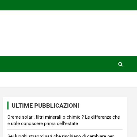
ULTIME PUBBLICAZIONI
Creme solari, filtri minerali o chimici? Le differenze che
è utile conoscere prima dell’estate
Sei luoghi straordinari che rischiano di cambiare per