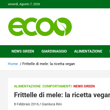
Skip
venerdì, Agosto 7, 2026
to
content
Tutelare il nostro Pianeta è la nostra priorità
Ecoo.it
NEWS GREEN
GIARDINAGGIO
ALIMENTAZIONE
Home
Frittelle di mele: la ricetta vegan
ALIMENTAZIONE
COMPORTAMENTI
NEWS GREEN
Frittelle di mele: la ricetta vega
8 Febbraio 2016
Gianluca Rini