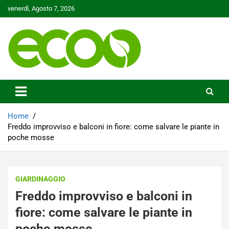
Skip
venerdì, Agosto 7, 2026
to
content
Tutelare il nostro Pianeta è la nostra priorità
Ecoo.it
Home
Freddo improvviso e balconi in fiore: come salvare le piante in
poche mosse
GIARDINAGGIO
Freddo improvviso e balconi in
fiore: come salvare le piante in
poche mosse