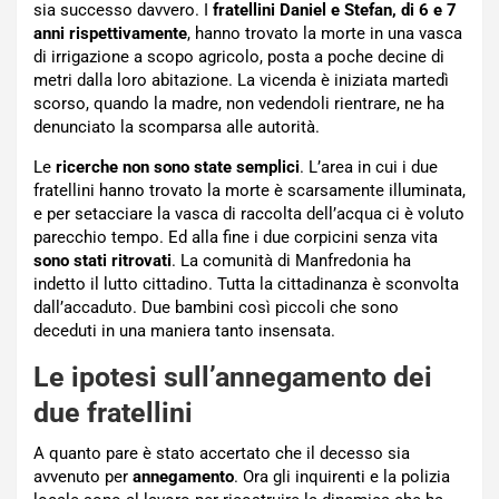
sia successo davvero. I
fratellini Daniel e Stefan, di 6 e 7
anni rispettivamente
, hanno trovato la morte in una vasca
di irrigazione a scopo agricolo, posta a poche decine di
metri dalla loro abitazione. La vicenda è iniziata martedì
scorso, quando la madre, non vedendoli rientrare, ne ha
denunciato la scomparsa alle autorità.
Le
ricerche non sono state semplici
. L’area in cui i due
fratellini hanno trovato la morte è scarsamente illuminata,
e per setacciare la vasca di raccolta dell’acqua ci è voluto
parecchio tempo. Ed alla fine i due corpicini senza vita
sono stati ritrovati
. La comunità di Manfredonia ha
indetto il lutto cittadino. Tutta la cittadinanza è sconvolta
dall’accaduto. Due bambini così piccoli che sono
deceduti in una maniera tanto insensata.
Le ipotesi sull’annegamento dei
due fratellini
A quanto pare è stato accertato che il decesso sia
avvenuto per
annegamento
. Ora gli inquirenti e la polizia