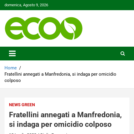
Skip
domenica, Agosto 9, 2026
to
content
Tutelare il nostro Pianeta è la nostra priorità
Ecoo.it
Home
Fratellini annegati a Manfredonia, si indaga per omicidio
colposo
NEWS GREEN
Fratellini annegati a Manfredonia,
si indaga per omicidio colposo