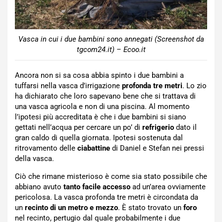
Vasca in cui i due bambini sono annegati (Screenshot da
tgcom24.it) – Ecoo.it
Ancora non si sa cosa abbia spinto i due bambini a
tuffarsi nella vasca d’irrigazione
profonda tre metri
. Lo zio
ha dichiarato che loro sapevano bene che si trattava di
una vasca agricola e non di una piscina. Al momento
l’ipotesi più accreditata è che i due bambini si siano
gettati nell’acqua per cercare un po’ di
refrigerio
dato il
gran caldo di quella giornata. Ipotesi sostenuta dal
ritrovamento delle
ciabattine
di Daniel e Stefan nei pressi
della vasca.
Ciò che rimane misterioso è come sia stato possibile che
abbiano avuto
tanto facile accesso
ad un’area ovviamente
pericolosa. La vasca profonda tre metri è circondata da
un
recinto di un metro e mezzo
. È stato trovato un
foro
nel recinto, pertugio dal quale probabilmente i due