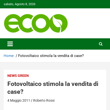
Skip
sabato, Agosto 8, 2026
to
content
Tutelare il nostro Pianeta è la nostra priorità
Ecoo.it
Home
Fotovoltaico stimola la vendita di case?
NEWS GREEN
Fotovoltaico stimola la vendita di
case?
4 Maggio 2011
Roberto Rossi