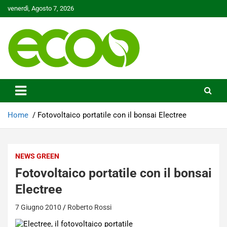
Skip
venerdì, Agosto 7, 2026
to
content
Tutelare il nostro Pianeta è la nostra priorità
Ecoo.it
Home
Fotovoltaico portatile con il bonsai Electree
NEWS GREEN
Fotovoltaico portatile con il bonsai
Electree
7 Giugno 2010
Roberto Rossi