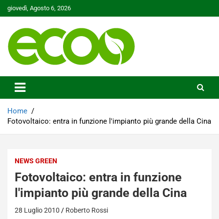
Skip
giovedì, Agosto 6, 2026
to
content
Tutelare il nostro Pianeta è la nostra priorità
Ecoo.it
Home
Fotovoltaico: entra in funzione l'impianto più grande della Cina
NEWS GREEN
Fotovoltaico: entra in funzione
l'impianto più grande della Cina
28 Luglio 2010
Roberto Rossi