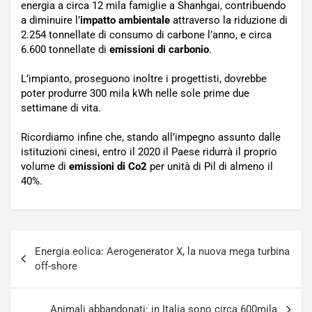
energia a circa 12 mila famiglie a Shanhgai, contribuendo
a diminuire l’
impatto ambientale
attraverso la riduzione di
2.254 tonnellate di consumo di carbone l’anno, e circa
6.600 tonnellate di
emissioni di carbonio
.
L’impianto, proseguono inoltre i progettisti, dovrebbe
poter produrre 300 mila kWh nelle sole prime due
settimane di vita.
Ricordiamo infine che, stando all’impegno assunto dalle
istituzioni cinesi, entro il 2020 il Paese ridurrà il proprio
volume di
emissioni di Co2
per unità di Pil di almeno il
40%.
Navigazione
Energia eolica: Aerogenerator X, la nuova mega turbina
articoli
off-shore
Animali abbandonati: in Italia sono circa 600mila