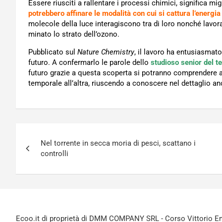
Essere riusciti a rallentare i processi chimici, significa mig
potrebbero affinare le modalità con cui si cattura l’energia
molecole della luce interagiscono tra di loro nonché lavor
minato lo strato dell’ozono.
Pubblicato sul
Nature Chemistry
, il lavoro ha entusiasmat
futuro. A confermarlo le parole dello
studioso senior del te
futuro grazie a questa scoperta si potranno comprendere a
temporale all’altra, riuscendo a conoscere nel dettaglio anc
Navigazione
Nel torrente in secca moria di pesci, scattano i
articoli
controlli
Ecoo.it di proprietà di DMM COMPANY SRL - Corso Vittorio Ema