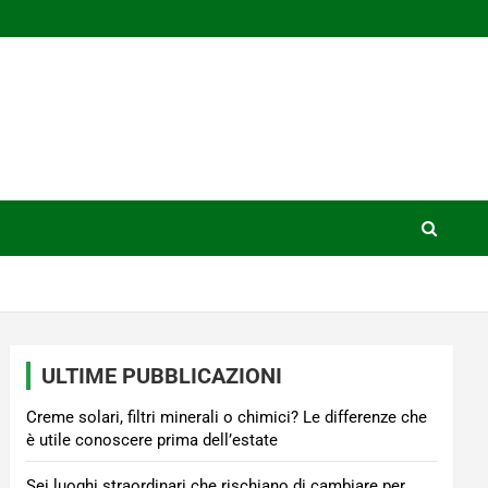
ULTIME PUBBLICAZIONI
Creme solari, filtri minerali o chimici? Le differenze che
è utile conoscere prima dell’estate
Sei luoghi straordinari che rischiano di cambiare per