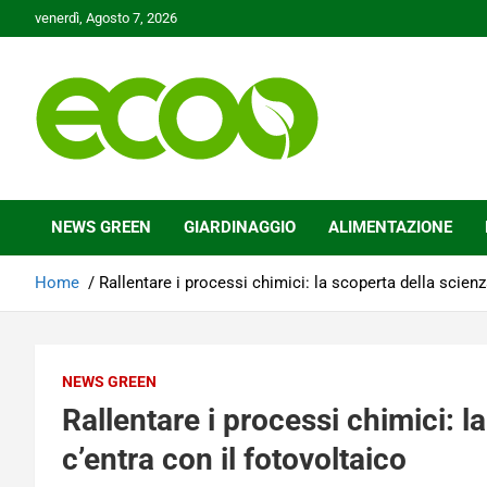
Skip
venerdì, Agosto 7, 2026
to
content
Tutelare il nostro Pianeta è la nostra priorità
Ecoo.it
NEWS GREEN
GIARDINAGGIO
ALIMENTAZIONE
Home
Rallentare i processi chimici: la scoperta della scienz
NEWS GREEN
Rallentare i processi chimici: l
c’entra con il fotovoltaico