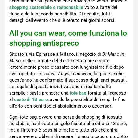
anno sempre più persone che convergono verso un’idea di
shopping sostenibile e responsabile
volto all’arte del
riuso e della seconda possibilità. Di seguito, tutti i
dettagli dell’evento che si è tenuto nei giorni scorsi.
All you can wear, come funziona lo
shopping antispreco
Situato a via Epinasse a Milano, il negozio di
Di Mano in
Mano
, nelle giornate del 9 e 10 settembre è stato
letteralmente preso d’assalto con lunghissime file dopo
aver ripetuto l’iniziativa
All you can wear
, la quale anche
quest’anno ha confermato il successo degli anni passati.
Le regole di questa iniziativa sono in realtà molto
semplici: basta prendere una
tote bag
fornita all’ingresso
al
costo di 18 euro
, avendo la possibilità di riempirla fino
all’orlo con ogni tipo di abbigliamento o accessori.
Ogni tote bag, ovvero una borsa da shopping di tessuto
riciclabile, ha il costo singolo fissato alla cifra di 18 euro,
ma all’interno è possibile mettere tutto ciò che entra
senza avere problemi di pagare il singolo capo o prodotto