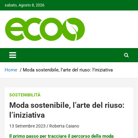
Skip
sabato, Agosto 8, 2026
to
content
Tutelare il nostro Pianeta è la nostra priorità
Ecoo.it
Home
Moda sostenibile, l’arte del riuso: l’iniziativa
SOSTENIBILITÀ
Moda sostenibile, l’arte del riuso:
l’iniziativa
13 Settembre 2023
Roberta Caiano
Il primo passo per tracciare il percorso della moda