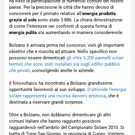
ha visto la partecipazione di numerosi comuni del nostro
paese. Per la precisione le città che hanno deciso di
concorrere per il primato relativo all’
energia prodotta
grazie al sole
sono state 3.886. La chiara dimostrazione
di come l’interesse nei confronti di questa forma di
energia pulita
sta aumentando in maniera considerevole.
Bolzano è arrivata prima nel concorso, visti gli importanti
obiettivi che è riuscita ad attuare. Nello specifico non
possono essere dimenticati
gli oltre 5.200 pannelli solari
termici che sono stati installati sia sugli edifici pubblici
che privati
, coinvolgendo anche le aziende.
Il fotovoltaico ha incontrato a Bolzano grandissime
opportunità favorevoli al suo sviluppo.
D’altronde l’energia
solare rappresenta una risorsa davvero preziosa
, che è
destinata a riservare grandi sorprese.
Oltre a Bolzano, non dobbiamo dimenticare gli altri
comuni italiani che hanno raggiunto posizioni
ragguardevoli nell’ambito del Campionato Solare 2010. Si
tratta di Torre San Giorgio, in provincia di Cuneo, Vipiteno,