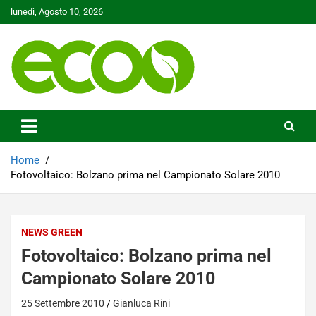
Skip
lunedì, Agosto 10, 2026
to
content
Tutelare il nostro Pianeta è la nostra priorità
Ecoo.it
Home
Fotovoltaico: Bolzano prima nel Campionato Solare 2010
NEWS GREEN
Fotovoltaico: Bolzano prima nel
Campionato Solare 2010
25 Settembre 2010
Gianluca Rini