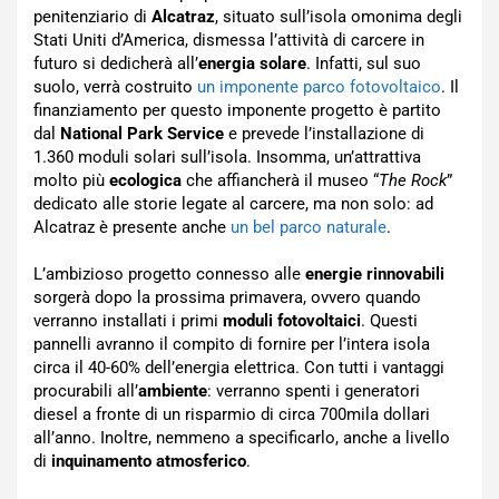
penitenziario di
Alcatraz
, situato sull’isola omonima degli
Stati Uniti d’America, dismessa l’attività di carcere in
futuro si dedicherà all’
energia solare
. Infatti, sul suo
suolo, verrà costruito
un imponente parco fotovoltaico
. Il
finanziamento per questo imponente progetto è partito
dal
National Park Service
e prevede l’installazione di
1.360 moduli solari sull’isola. Insomma, un’attrattiva
molto più
ecologica
che affiancherà il museo “
The Rock
”
dedicato alle storie legate al carcere, ma non solo: ad
Alcatraz è presente anche
un bel parco naturale
.
L’ambizioso progetto connesso alle
energie rinnovabili
sorgerà dopo la prossima primavera, ovvero quando
verranno installati i primi
moduli fotovoltaici
. Questi
pannelli avranno il compito di fornire per l’intera isola
circa il 40-60% dell’energia elettrica. Con tutti i vantaggi
procurabili all’
ambiente
: verranno spenti i generatori
diesel a fronte di un risparmio di circa 700mila dollari
all’anno. Inoltre, nemmeno a specificarlo, anche a livello
di
inquinamento atmosferico
.