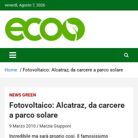
Skip
venerdì, Agosto 7, 2026
to
content
Tutelare il nostro Pianeta è la nostra priorità
Ecoo.it
Home
Fotovoltaico: Alcatraz, da carcere a parco solare
NEWS GREEN
Fotovoltaico: Alcatraz, da carcere
a parco solare
9 Marzo 2010
Marzia Giupponi
Incredibile ma sarà proprio così. Il famosissimo