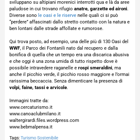
sviluppano su altipiani morenici interrotti qua e là da aree
paludose in cui trovano rifugio
anatre, garzette ed aironi
.
Diverse sono
le oasi e le riserve
nelle quali ci si può
“perdere” affascinati dallo stretto contatto con la natura e
ben lontani dalle strade affollate e rumorose.
Qui trova posto, ad esempio, una delle più di 130 Oasi del
WWF
, il Parco dei Fontanili nato dal recupero e dalla
bonifica di quella che un tempo era una discarica abusiva
e che oggi è una zona umida di tutto rispetto dove è
possibile intravedere raganelle e
rospi smeraldini
, ma
anche il picchio verde, il picchio rosso maggiore e l’ormai
rarissima beccaccia. Senza dimenticare la presenza di
volpi, faine, tassi e arvicole
.
Immagini tratte da:
www.cercaturismo.it
www.canoaclubmilano.it
waltergirardi.files.wordpress.com
www.bebmalpensa.it
Tags:
Turismo Sostenibile