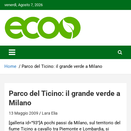
Skip
venerdì, Agosto 7, 2026
to
content
Tutelare il nostro Pianeta è la nostra priorità
Ecoo.it
Home
Parco del Ticino: il grande verde a Milano
Parco del Ticino: il grande verde a
Milano
13 Maggio 2009
Lara Elia
[galleria id=”93″]A pochi passi da Milano, sul territorio del
fiume Ticino a cavallo tra Piemonte e Lombardia, si