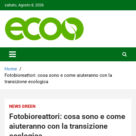
Skip
sabato, Agosto 8, 2026
to
content
Tutelare il nostro Pianeta è la nostra priorità
Ecoo.it
Home
Fotobioreattori: cosa sono e come aiuteranno con la
transizione ecologica
NEWS GREEN
Fotobioreattori: cosa sono e come
aiuteranno con la transizione
ecologica