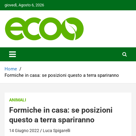
Skip
giovedì, Agosto 6, 2026
to
content
Tutelare il nostro Pianeta è la nostra priorità
Ecoo.it
Home
Formiche in casa: se posizioni questo a terra spariranno
ANIMALI
Formiche in casa: se posizioni
questo a terra spariranno
14 Giugno 2022
Luca Spigarelli