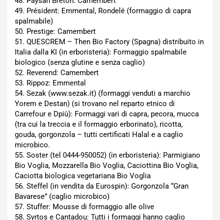
48. Paysan Breton: Camembert
49. Président: Emmental, Rondelé (formaggio di capra
spalmabile)
50. Prestige: Camembert
51. QUESCREM – Then Bio Factory (Spagna) distribuito in
Italia dalla KI (in erboristeria): Formaggio spalmabile
biologico (senza glutine e senza caglio)
52. Reverend: Camembert
53. Rippoz: Emmental
54. Sezak (www.sezak.it) (formaggi venduti a marchio
Yorem e Destan) (si trovano nel reparto etnico di
Carrefour e Dpiù): Formaggi vari di capra, pecora, mucca
(tra cui la treccia e il formaggio erborinato), ricotta,
gouda, gorgonzola – tutti certificati Halal e a caglio
microbico.
55. Soster (tel 0444-950052) (in erboristeria): Parmigiano
Bio Voglia, Mozzarella Bio Voglia, Caciottina Bio Voglia,
Caciotta biologica vegetariana Bio Voglia
56. Steffel (in vendita da Eurospin): Gorgonzola “Gran
Bavarese” (caglio microbico)
57. Stuffer: Mousse di formaggio alle olive
58. Syrtos e Cantadou: Tutti i formaggi hanno caglio