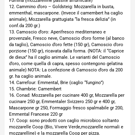
Fumina (mozzarelline passite affumicate)
12. Cammino d’oro – Goldsteig: Mozzarella in busta,
emmenthal, mascarpone. (Invece il camembert ha caglio
animale), Mozzarella grattugiata “la fresca delizia” (in
conf.da 200 gr.)
13. Camoscio d’oro: Aperifresco mediterraneo e
provenzale, Fresco neve, Camoscio d’oro forme (al banco
da taglio), Camoscio d’oro fette (150 gr), Camoscio d’oro
porzione (150 gr), ricavata dalla forma. (NOTA: il “Caprice
de dieux” ha il caglio animale. Le varianti del Camoscio
d’oro, come quella di capra, spesso contengono gelatina
animale) NOTA: La confezione di Camoscio d’oro da 200
gr. ha caglio animale.
14. Carrefour: Emmental, Brie (caglio “fungino”)
15. Chambrie: Camembert
16. Conad: Mozzarella per cucinare 400 gr, Mozzarella per
cucinare 250 gr, Emmentaler Svizzero 250 gr e 400 gr,
Mascarpone gr 250, Formaggio fresco spalmabile gr 200,
Emmental Francese 220 gr
17. Coop: sono prodotti con caglio microbico soltanto
mozzarelle Coop (Bio, Vivere Verde,mozzarelle normali e
mozzarelline) e la mozzarella Coop per pizza.