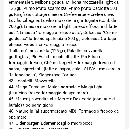
emmentaler), Milbona gouda, Milbona mozzarella light da
125 gr., Primo Prato scamorza, Primo prato Caciotta 500
gr, Kingfrais cottage cheese, Crefée erbe e crefée olive,
Lovilio ciliegine, Lovilio mozzarella grattugiata (conf. da
200 gr), Linessa mozzarella light, Linessa “fiocchi di latte
ass.”, Linessa “formaggio fresco ass.”, Goldessa “Creme
goldessa” latticino spalmabile 200 gr, Goldessa Cottage
cheese Fiocchi di Formaggio fresco
“Italiamo” mozzarella (125 gr), Paladin mozzarella
grattugiata, Pic Frisch fiocchi di latte, Pic Frisch
formaggio fresco, Chène d’argent – formaggio fresco di
capra, Ingredienti: (latte di capra, sale), ALIVAL mozzarella
“la toscanella”, Ziegenkase Portugal
43. Locatelli: Mozzarella
44. Malga Paradiso: Malga normale e Malga light
(Latticino fresco formaggio da spalmare)
45. Mauer (in vendita alla Metro): Desiderio (con latte di
bufala) tipo parmigiano
46. Naturella (al supermercato MD): Formaggio fresco da
spalmare
47. Oldenburger: Edamer (caglio microbico)