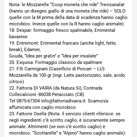
Nota: le Mozzarelle “Coop moneta che ride” Trevisanalat
(hanno un disegno giallo di una moneta che ride) – SOLO
quelle con la M prima della data di scadenza hanno caglio
microbico. Invece quelle con la R hanno caglio animale).
18. Despar: formaggio fresco spalmabile, Emmental
bavarese
19. Entremont: Emmental francais (anche light, fette,
break), Edamer,
Gouda, “Idea per gratin” e “Idea per insalate”
20. Exquisa: Formaggio classico da spalmare
21: F.lli Carmignani (Caseificio di Porcari – LU):
Mozzarella da 100 gr (ingr. Latte pastorizzato, sale, acido
citrico)
22. Fattoria DI VAIRA (da Natura Si), Contrada
Collecalcioni -86038 Petacciato (CB)
Tel 0875-67304 info@fattoriadivaira.it: Scamorza
affumicata con caglio microbico
23. Fattorie Osella (Nota: il servizio clienti riferisce: se
negli ingredienti c’è scritto caglio, è sicuramente sempre
animale. Altrimenti (se non c’è scritto caglio) è
microbico. “Scottarelle” e “Alpino” hanno caglio animale):