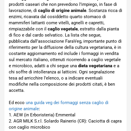
prodotti caseari che non prevedono l’impiego, in fase di
lavorazione, di
caglio di origine animale
. Sostanza ricca di
enzimi, ricavata dal cosiddetto quarto stomaco di
mammiferi lattanti come vitelli, agnelli e capretti,
rimpiazzabile con il
caglio vegetale
, estratto dalla pianta
di fico e dal cardo selvatico. La lista che segue,
pubblicata dall’associazione FaraVeg, importante punto di
riferimento per la diffusione della cultura vegetariana, è in
costante aggiornamento ed include i formaggi in vendita
sul mercato italiano, ottenuti ricorrendo a caglio vegetale
e microbico, adatti a chi segue una
dieta vegetariana
e a
chi soffre di intolleranza ai latticini. Ogni segnalazione
tesa ad arricchire l’elenco, o a indicare eventuali
modifiche nella composizione dei prodotti citati, è ben
accetta.
Ed ecco
una guida veg dei formaggi senza caglio di
origine animale
:
1. AEW (in Erboristeria) Emmental
2. AGR MILK S.r.l. Solardo Rainerio (CR): Caciotta di capra
con caglio microbico