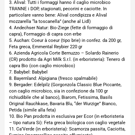
3. Alival: Tutti i formaggi hanno il caglio microbico
TRANNE i DOP, stagionati, pecorini e caciotte. In
particolare vanno bene: Alival condipizza e Alival
mozzarella “la toscanella” (anche al Lidl)
4. Andechser Natur: Bio-Ziege (fette di formaggio di
capra), Formaggio di capra con erbe
5. Auchan: Coeur à coeur (tipo brie) in confez. da 200 gr,
Feta greca, Emmental Reybier 220 gr
6. Azienda Agricola Corte Bernuzzo – Solardo Rainerio
(CR) prodotto da Agri Milk S.r.l. (in erboristeria): Tenero di
capra Bio (con caglio microbico)
7. Babybel: Babybel
8. Bayernland: Alpigiana (fresco spalmabile)
9. Bergader: Edelpilz (Gorgonzola Classic Blue Piccante,
con caglio microbico, sia in confezione da 100 gr
richiudibile che al banco), Biarom, Fetissima, Basils
Original Rauchkase, Bavaria Blu, “der Wurzige” Bianco,
Petida (simile alla feta)
10. Bio Pan prodotta in esclusiva per Ecor (in erboristeria
– tipo natura Si): Feta greca biologica con caglio vegetale
11. Ca’Verde (in erboristeria): Scamorza passita, Caciotta,