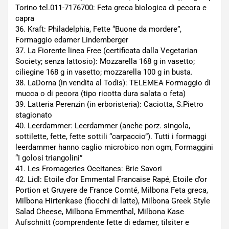
Torino tel.011-7176700: Feta greca biologica di pecora e
capra
36. Kraft: Philadelphia, Fette “Buone da mordere”,
Formaggio edamer Lindemberger
37. La Fiorente linea Free (certificata dalla Vegetarian
Society; senza lattosio): Mozzarella 168 g in vasetto;
ciliegine 168 g in vasetto; mozzarella 100 g in busta.
38. LaDorna (in vendita al Todis): TELEMEA Formaggio di
mucca o di pecora (tipo ricotta dura salata o feta)
39. Latteria Perenzin (in erboristeria): Caciotta, S.Pietro
stagionato
40. Leerdammer: Leerdammer (anche porz. singola,
sottilette, fette, fette sottili “carpaccio”). Tutti i formaggi
leerdammer hanno caglio microbico non ogm, Formaggini
“I golosi triangolini”
41. Les Fromageries Occitanes: Brie Savori
42. Lidl: Etoile d’or Emmental Francaise Rapé, Etoile d’or
Portion et Gruyere de France Comté, Milbona Feta greca,
Milbona Hirtenkase (fiocchi di latte), Milbona Greek Style
Salad Cheese, Milbona Emmenthal, Milbona Kase
Aufschnitt (comprendente fette di edamer, tilsiter e