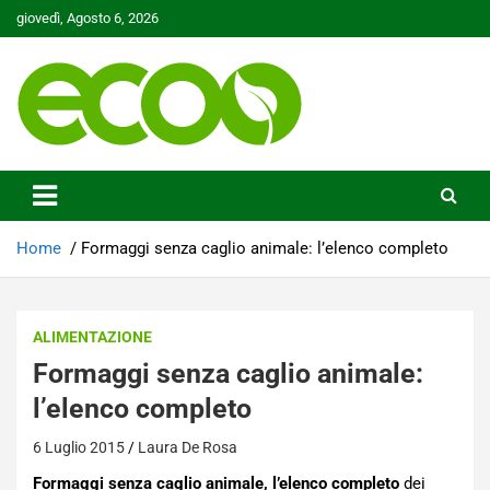
Skip
giovedì, Agosto 6, 2026
to
content
Tutelare il nostro Pianeta è la nostra priorità
Ecoo.it
Home
Formaggi senza caglio animale: l’elenco completo
ALIMENTAZIONE
Formaggi senza caglio animale:
l’elenco completo
6 Luglio 2015
Laura De Rosa
Formaggi senza caglio animale, l’elenco completo
dei