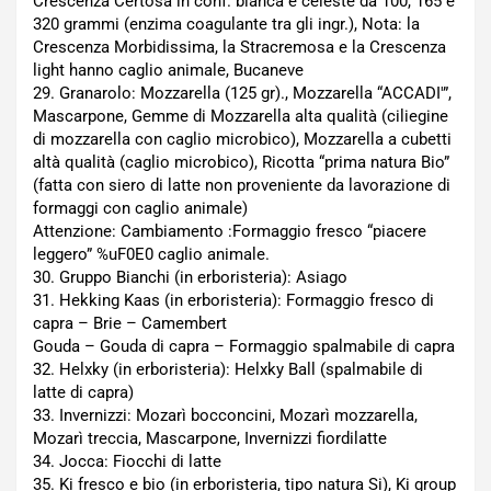
Crescenza Certosa in conf. bianca e celeste da 100, 165 e
320 grammi (enzima coagulante tra gli ingr.), Nota: la
Crescenza Morbidissima, la Stracremosa e la Crescenza
light hanno caglio animale, Bucaneve
29. Granarolo: Mozzarella (125 gr)., Mozzarella “ACCADI'”,
Mascarpone, Gemme di Mozzarella alta qualità (ciliegine
di mozzarella con caglio microbico), Mozzarella a cubetti
altà qualità (caglio microbico), Ricotta “prima natura Bio”
(fatta con siero di latte non proveniente da lavorazione di
formaggi con caglio animale)
Attenzione: Cambiamento :Formaggio fresco “piacere
leggero” %uF0E0 caglio animale.
30. Gruppo Bianchi (in erboristeria): Asiago
31. Hekking Kaas (in erboristeria): Formaggio fresco di
capra – Brie – Camembert
Gouda – Gouda di capra – Formaggio spalmabile di capra
32. Helxky (in erboristeria): Helxky Ball (spalmabile di
latte di capra)
33. Invernizzi: Mozarì bocconcini, Mozarì mozzarella,
Mozarì treccia, Mascarpone, Invernizzi fiordilatte
34. Jocca: Fiocchi di latte
35. Ki fresco e bio (in erboristeria, tipo natura Si), Ki group