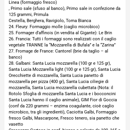
Linea (formaggio fresco)
, Primo sale (sfuso al banco), Primo sale in confezione da
125 grammi, Primula
Cestella, Berghera, Ravigiolo, Toma Bianca
24. Fleury: Formaggio molle (caglio microbico)
25. Formager d’affinois (in vendita al Gigante): Le Brin
26. Francia: Tutti i formaggi sono realizzati con il caglio
vegetale TRANNE la “Mozzarella di Bufala” e la “Zarina”
27. Fromage de France: Cantorel (brie da taglio – al
banco)
28. Galbani: Santa Lucia mozzarella (100 gr e 125 gr),
Santa Lucia Mozzarella light (100 gr e 125 gr), Santa Lucia
Orecchiette di mozzarella, Santa Lucia panetto di
mozzarella per pizza (400 gr), Santa Lucia ciliegie di
mozzarella, Santa Lucia mozzarella cubettata (Nota: il
Rotolo Sfoglia di mozzarella Santa Lucia e i bocconcini
Santa Lucia hanno il caglio animale), GIM Fior di Goccia
(conf da 220 grammi – enzima coagulante, cioè caglio
microbico, tra gli ingredienti), Caciotta Galbi, Formaggio
fresco Galbi, Mascarpone, Fresco tenero, sia panetto che
vasetto