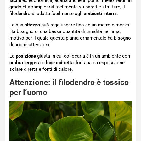
facile
ed economica, adatta anche ai pollici meno verdi. In
grado di arrampicarsi facilmente su pareti e strutture, il
filodendro si adatta facilmente agli
ambienti interni
.
La sua
altezza
può raggiungere fino ad un metro e mezzo.
Ha bisogno di una bassa quantità di umidità nell’aria,
motivo per il quale questa pianta ornamentale ha bisogno
di poche attenzioni.
La
posizione
giusta in cui collocarla è in un ambiente con
ombra
leggera
o
luce indiretta
, lontana da esposizione
solare diretta e fonti di calore.
Attenzione: il filodendro è tossico
per l’uomo