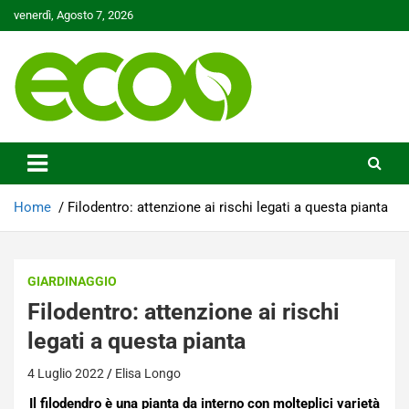
Skip
venerdì, Agosto 7, 2026
to
content
Tutelare il nostro Pianeta è la nostra priorità
Ecoo.it
Home
Filodentro: attenzione ai rischi legati a questa pianta
GIARDINAGGIO
Filodentro: attenzione ai rischi
legati a questa pianta
4 Luglio 2022
Elisa Longo
Il filodendro è una pianta da interno con molteplici varietà