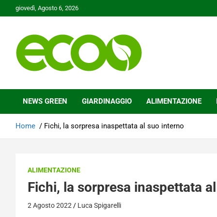
Skip
giovedì, Agosto 6, 2026
to
content
Tutelare il nostro Pianeta è la nostra priorità
Ecoo.it
NEWS GREEN
GIARDINAGGIO
ALIMENTAZIONE
Home
Fichi, la sorpresa inaspettata al suo interno
ALIMENTAZIONE
Fichi, la sorpresa inaspettata a
2 Agosto 2022
Luca Spigarelli