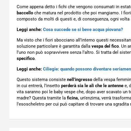
Come appena detto i fichi che vengono consumati in estate 
baccello
che matura nel prodotto che poi mangiamo. I fior
composto da molti di questi e, di conseguenza, ogni vol
Leggi anche:
Cosa succede se si beve acqua piovana?
Ma visto che i fiori sbocciano all’interno questi necessit
soluzione particolare è garantita dalla
vespa del fico
. Un a
l’uno non può sopravvivere senza l’altro. Si tratta del sis
specifico
.
Leggi anche:
Ciliegie: quando possono diventare seriamen
Questo sistema consiste
nell’ingresso
della vespa femmin
in cui entrerà, l’insetto
perderà sia le ali che le antenne
e, d
vita saranno poi le baby vespe che, dopo aver scavato un tu
madre? Questa tramite la
ficina,
un’enzima, verrà trasforma
l’esoscheletro per cui può capitare di trovare una sgradita