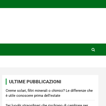
ULTIME PUBBLICAZIONI
Creme solari, filtri minerali o chimici? Le differenze che
è utile conoscere prima dell’estate
Sei luoghi straordinari che rischiano di cambiare per