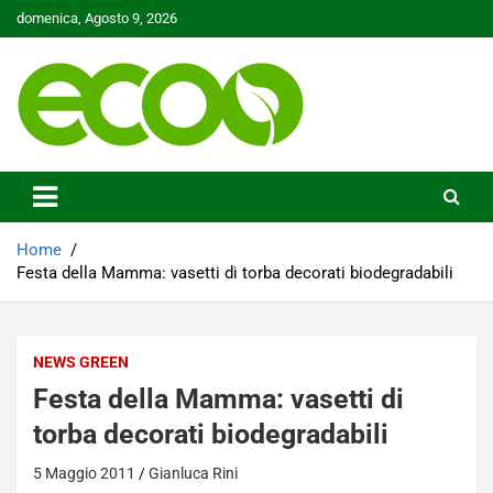
Skip
domenica, Agosto 9, 2026
to
content
Tutelare il nostro Pianeta è la nostra priorità
Ecoo.it
Home
Festa della Mamma: vasetti di torba decorati biodegradabili
NEWS GREEN
Festa della Mamma: vasetti di
torba decorati biodegradabili
5 Maggio 2011
Gianluca Rini