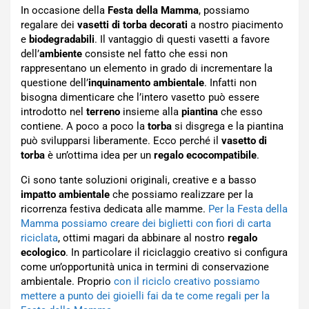
In occasione della
Festa della Mamma
, possiamo
regalare dei
vasetti di torba decorati
a nostro piacimento
e
biodegradabili
. Il vantaggio di questi vasetti a favore
dell’
ambiente
consiste nel fatto che essi non
rappresentano un elemento in grado di incrementare la
questione dell’
inquinamento ambientale
. Infatti non
bisogna dimenticare che l’intero vasetto può essere
introdotto nel
terreno
insieme alla
piantina
che esso
contiene. A poco a poco la
torba
si disgrega e la piantina
può svilupparsi liberamente. Ecco perché il
vasetto di
torba
è un’ottima idea per un
regalo ecocompatibile
.
Ci sono tante soluzioni originali, creative e a basso
impatto ambientale
che possiamo realizzare per la
ricorrenza festiva dedicata alle mamme.
Per la Festa della
Mamma possiamo creare dei biglietti con fiori di carta
riciclata
, ottimi magari da abbinare al nostro
regalo
ecologico
. In particolare il riciclaggio creativo si configura
come un’opportunità unica in termini di conservazione
ambientale. Proprio
con il riciclo creativo possiamo
mettere a punto dei gioielli fai da te come regali per la