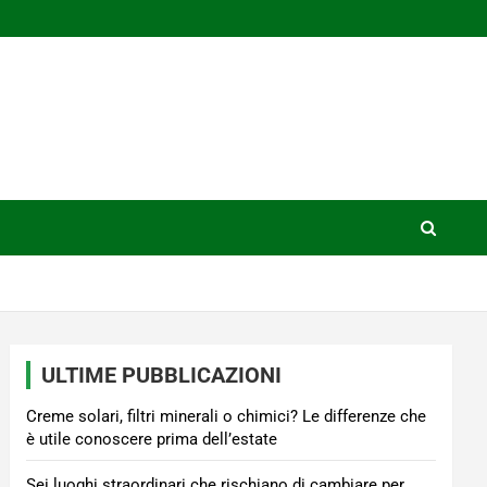
ULTIME PUBBLICAZIONI
Creme solari, filtri minerali o chimici? Le differenze che
è utile conoscere prima dell’estate
Sei luoghi straordinari che rischiano di cambiare per