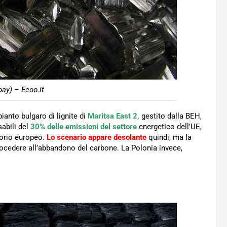
ay) – Ecoo.it
ianto bulgaro di lignite di
Maritsa East 2,
gestito dalla BEH,
abili del
30% delle emissioni del settore
energetico dell’UE,
itorio europeo.
Lo scenario appare desolante
quindi, ma la
cedere all’abbandono del carbone. La Polonia invece,