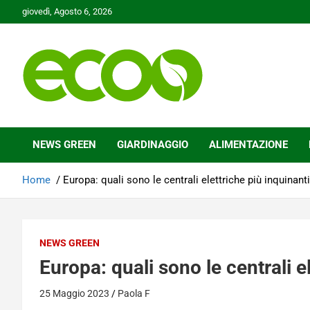
Skip
giovedì, Agosto 6, 2026
to
content
Tutelare il nostro Pianeta è la nostra priorità
Ecoo.it
NEWS GREEN
GIARDINAGGIO
ALIMENTAZIONE
Home
Europa: quali sono le centrali elettriche più inquinanti
NEWS GREEN
Europa: quali sono le centrali e
25 Maggio 2023
Paola F